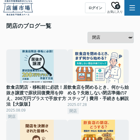
0
ログイン
お気に入り
閉店のブログ一覧
飲食店閉店・移転前に必読！居
飲食店を閉めるとき、何から始
抜き譲渡で原状回復費用を抑
める？失敗しない閉店準備の7
え、200万円プラスで手放す方
ステップ｜費用・手続きも解説
法【大阪版】
2025.07.28
2025.08.09
閉店
閉店