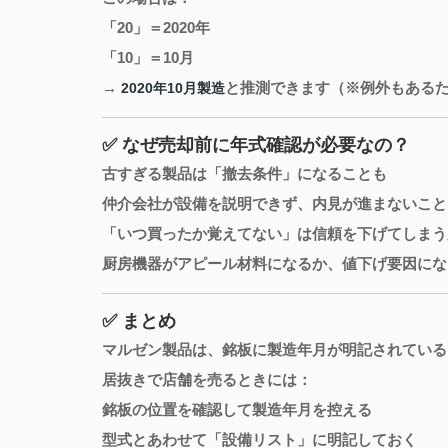
「20」＝2020年
「10」＝10月
→
と推測できます（※例外もある
2020年10月製造
✅ なぜ売却前に年式確認が必要なの？
古すぎる製品は「撤去条件」になることも
仲介会社が設備を説明できず、内見が進まないこと
「いつ買ったか覚えてない」は信頼を下げてしまう
厨房機器がアピール材料になるか、値下げ要因にな
✅ まとめ
マルゼン製品は、銘板に製造年月が明記されている
居抜きで店舗を売るときには：
銘板の位置を確認して製造年月を控える
型式とあわせて「設備リスト」に明記しておく