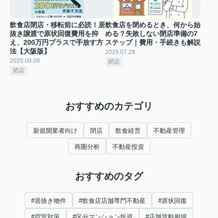
飲食店閉店・移転前に必読！居
飲食店を閉めるとき、何から始
抜き譲渡で原状回復費用を抑
める？失敗しない閉店準備の7
え、200万円プラスで手放す方
ステップ｜費用・手続きも解説
法【大阪版】
2025.07.28
2025.08.09
閉店
閉店
おすすめのカテゴリ
新規開業者向け
閉店
飲食経営
不動産管理
商圏分析
不動産投資
おすすめのタグ
#居抜き物件
#飲食店店舗専門不動産
#原状回復
#空室対策
#区分マンション投資
#店舗賃料相場