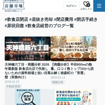
0
ログイン
お気に入り
#飲食店閉店 #居抜き売却 #閉店費用 #閉店手続き
#原状回復 #飲食店経営のブログ一覧
天神橋六丁目・商圏分析 2026
【商圏分析】半径800mの熱
年最新版 飲食店出店で失敗し
量。口コミ数トップ10から読
ないための賃料相場と狙い目業
み解く南森町の「実需」
態（実務向け）
2026.02.13
2026.02.23
商圏分析
不動産管理