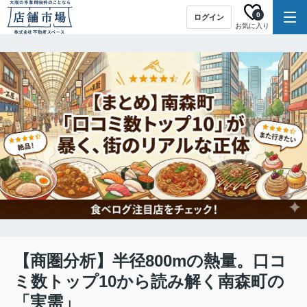
0
ログイン
お気に入り
【商圏分析】半径800mの熱量。口コ
ミ数トップ10から読み解く南森町の
「実需」