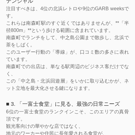
テンシャル
注目すべきは、4位の北浜レトロや9位のGARB weeksで
す。
これらは南森町駅のすぐ近くではありませんが、**「半
径800m」**という歩ける範囲に含まれています。
南森町でランチをして、中之島公園まで散歩し、北浜で
茶をしばく。
このユーザー行動の「導線」が、口コミ数の多さに表れ
ています。
南森町での出店は、単なる駅周辺のビジネス客だけでな
く、
この「中之島・北浜回遊層」をいかに取り込むかが、ネ
ット立地を最大化させる鍵になります。
■ 3. 「一富士食堂」に見る、最強の日常ニーズ
6位の一富士食堂のランクインこそ、このエリアの真骨
頂です。
観光客向けの華やかな店ではなく、
地元のワーカーや住民に長年愛される食堂が、