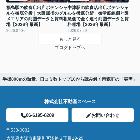
福島駅の飲食店出店ポテンシャ
中津駅の飲食店出店ポテンシャ
ルを徹底分析｜大阪屈指のグル
ルを徹底分析｜御堂筋線側と阪
メエリアの商圏データと賃料相
急側で全く違う商圏データと賃
場【2026年最新】
料相場【2026年最新】
2026.07.30
2026.07.29
もっと見る
ブログトップへ
】半径800mの熱量。口コミ数トップ10から読み解く南森町の「実需」
株式会社不動産スペース
06-6195-8209
お問い合わせ
〒533-0032
大阪府大阪市東淀川区淡路３丁目19-29