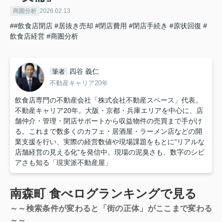
商圏分析
2026.02.13
##飲食店閉店 #居抜き売却 #閉店費用 #閉店手続き #原状回復 #
飲食店経営
#商圏分析
四谷 義仁
筆者
不動産キャリア20年
飲食店専門の不動産会社「株式会社不動産スペース」代表。
不動産キャリア20年。大阪・京都・兵庫エリアを中心に、店
舗仲介・管理・閉店サポートから収益物件の売買まで手がけ
る。これまで数多くのカフェ・居酒屋・ラーメン店などの開
業支援を行い、実際の経営数値や現場課題をもとに"リアルな
店舗経営の見える化"を発信中。現場の泥臭さも、数字のシビ
アさも知る「現実派不動産屋」
南森町 食べログランキングで見る
～～検索条件が変わると「街の正体」がここまで変わる
～～