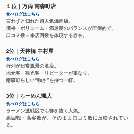
１位｜万両 南森町店
食べログはこちら
言わずと知れた超人気焼肉店。
価格・ボリューム・満足度のバランスが圧倒的で、
口コミ数＝来店回数
を体現する存在。
2位｜天神橋 中村屋
食べログはこちら
行列が日常風景の名店。
地元客・観光客・リピーターが重なり、
南森町らしい“強さ”を持つ一軒。
3位｜らーめん颯人
食べログはこちら
ラーメン激戦区でも群を抜く人気。
高回転・高客数が、そのまま口コミ数に反映されてい
る。