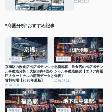
社名表記で「年式」
2026.02.16
を見分ける方法
”商圏分析”おすすめ記事
商圏分析
商圏分析
京橋駅の飲食店出店ポテンシャ
北新地駅、飲食店の出店ポテン
ルを徹底分析｜大阪市内4位の
シャルを徹底解説【エリア商圏
巨大ターミナルの商圏データと
分析】
賃料相場【2026年最新】
2026.07.31
2026.08.06
商圏分析
商圏分析