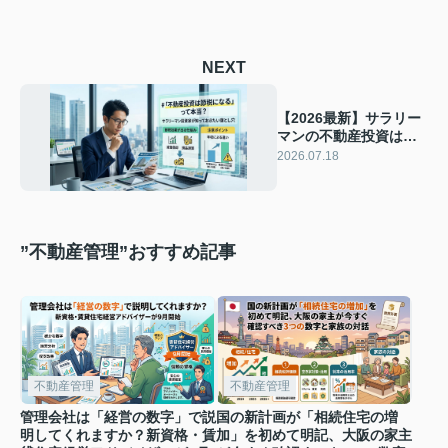
NEXT
【2026最新】サラリー
マンの不動産投資は本
当に節税になる？年収
2026.07.18
900万の壁と失敗パター
ン
”不動産管理”おすすめ記事
不動産管理
不動産管理
管理会社は「経営の数字」で説
国の新計画が「相続住宅の増
明してくれますか？新資格・賃
加」を初めて明記、大阪の家主