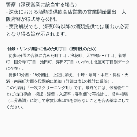
警察（深夜営業に該当する場合）
- 深夜における酒類提供飲食店営業の営業開始届出：大
阪府警が様式等を公開。
- 実務解説でも、深夜0時以降の酒類提供では届出が必要
となり得る旨が示されます。
付録：リング集計に含めた町丁目（透明性のため）
- 徒歩5分圏の合算に含めた町丁目：浪花町、天神橋5〜7丁目、菅栄
町、国分寺1丁目、池田町、浮田2丁目（いずれも北区町丁目別データ
に存在）。
- 徒歩10分圏・15分圏は、上記に加え、中崎・扇町・本庄・長柄・天
満・南森町方面を段階的に追加（詳細は表1の推計に反映）。
この付録は「一次スクリーニング用」です。最終的には、候補物件ご
とに“出口導線→視認→滞留→入店率→客単価”で再推計し、賃料相場
（上昇基調）に対して家賃比率10%を割らないことを合否基準にして
ください。