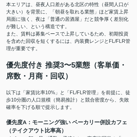
本エリアは、昼夜人口差がある北区の特性（昼間人口が
大きい）を背景に、「朝昼を取れる業態」ほど家賃上昇
局面に強く、夜は「普通の居酒屋」だと競争厚く差別化
が難しい、という構造です。
また、賃料は募集ベースで上昇しているため、初期投資
を含めた回収を短くするには、内装費レンジとFL/FLR管
理が重要です。
優先度付き 推奨3〜5業態（客単価・
席数・月商・回収）
以下は「家賃比率10%」と「FL/FLR管理」を前提に、徒
歩10分圏の人口規模（簡易推計）と競合密度から、失敗
確率を下げる順で提示します。
優先度A：モーニング強い ベーカリー併設カフェ
（テイクアウト比率高）