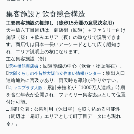
集客施設と飲食競合構造
主
要集客施設の棚卸し（徒歩15分圏の意思決定用）
天神橋六丁目周辺は、商店街（回遊）＋ファミリー向け
施設（昼）＋飲みエリア（夜）の重なりで説明できま
す。商店街は日本一長いアーケードとして広く認知さ
れ、エリア説明上の核になります。
主な集客施設（例）

：回遊導線の中心（飲食・物販混在）。
天神橋筋商店街

：駅出入口
大阪くらしの今昔館大阪市立住まい情報センター
連絡通路に言及があり、雨天時も導線が作りやすい。

：累計来館者が「1000万人達成」時期
キッズプラザ大阪
を含む年表が公開され、ファミリー集客拠点として位置
付け可能。
□ 扇町公園：公園利用（休日昼）を取り込める可能性
（周辺は「扇町」エリアとして町丁目データにも現れ
る）。