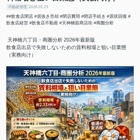
不動産管理
2026.02.23
##飲食店閉店 #居抜き売却 #閉店費用 #閉店手続き #原状回復 #
飲食店経営
#飲食店不動産
#天神橋筋商店街
#商圏分析
天神橋六丁目・商圏分析 2026年最新版
飲食店出店で失敗しないための賃料相場と狙い目業態
（実務向け）