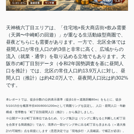
天神橋六丁目エリアは、「住宅地×長大商店街×飲み需要
（天満〜中崎町の回遊）」が重なる生活動線型商圏で、
昼夜どちらにも需要があります。一方で、北区全体では
昼間人口が常住人口の約3倍と非常に高く、広域からの
流入（就業・通学）を取り込める立地でもあります。大
阪市の町丁目別データ（令和2年国勢調査を基に昼間人
口を推計）では、北区の常住人口約13.9万人に対し、昼
間人口（推計）は約42.0万人で、昼夜間人口比は約302%
です。
本レポートでは、徒歩分数の公的表示基準（徒歩1分＝道路距離80m）をもとに、徒歩
5/10/15分を概算半径400/800/1200mとして商圏リングを設定し、人口・昼間人口・年齢
構成・世帯数を「町丁目別昼間人口（推計）」から集計しました。
※公開データが町丁目単位であるため、リング集計は（リングに重なると判断した町丁目
を合算する簡易推計）であり、境界の一部がリング外に出る町丁目も含まれる（＝過大推
計の可能性）点を前提にします（意思決定では「現地歩行・人流確認」で補正が必須）。