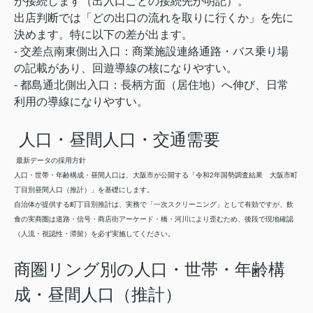
が接続します（出入口ごとの接続先が明記）。
出店判断では「どの出口の流れを取りに行くか」を先に
決めます。特に以下の差が出ます。
- 交差点南東側出入口：商業施設連絡通路・バス乗り場
の記載があり、回遊導線の核になりやすい。
- 都島通北側出入口：長柄方面（居住地）へ伸び、日常
利用の導線になりやすい。
人口・昼間人口・交通需要
最新データの採用方針
人口・世帯・年齢構成・昼間人口は、大阪市が公開する「令和2年国勢調査結果 大阪市町
丁目別昼間人口（推計）」を基礎にします。
自治体が提供する町丁目別推計は、実務で「一次スクリーニング」として有効ですが、飲
食の実商圏は道路・信号・商店街アーケード・橋・河川により歪むため、後段で現地確認
（人流・視認性・滞留）を必ず実施してください。
商圏リング別の人口・世帯・年齢構
成・昼間人口（推計）