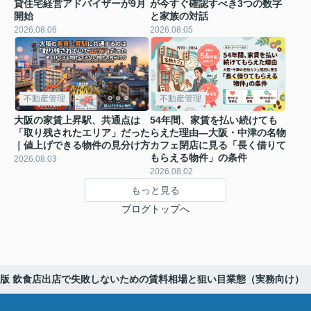
貸住宅経営アドバイザーが9月
が今すぐ確認すべき3つの数字
開始
と家族の対話
2026.08.06
2026.08.05
不動産管理
不動産管理
大阪の家賃上昇駅、共通点は
54年間、家賃を払い続けても
「取り残されたエリア」だった
らえた理由―大阪・中津の名物
｜値上げできる物件の見分け方
カフェ閉店に見る「長く借りて
もらえる物件」の条件
2026.08.03
2026.08.02
もっと見る
ブログトップへ
最新版 飲食店出店で失敗しないための賃料相場と狙い目業態（実務向け）