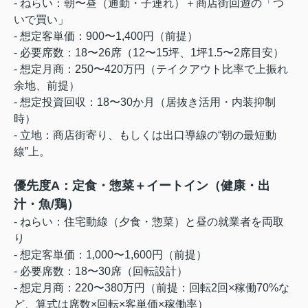
- ねらい：朝〜昼（通勤・子連れ）＋商店街回遊の「つ
いで買い」
- 想定客単価：900〜1,400円（前提）
- 必要席数：18〜26席（12〜15坪、1坪1.5〜2席目安）
- 想定月商：250〜420万円（テイクアウト比率で上振れ
余地、前提）
- 想定投資回収：18〜30か月（居抜き活用・内装抑制
時）
- 立地：商店街寄り、もしくは出口導線の“朝の最短動
線”上。
優先度A：定食・惣菜＋イートイン（健康・出
汁・魚/鶏）
- ねらい：住宅動線（夕食・惣菜）と昼の就業者を両取
り
- 想定客単価：1,000〜1,600円（前提）
- 必要席数：18〜30席（回転設計）
- 想定月商：220〜380万円（前提：回転2回×稼働70%な
ど、算式は席数×回転×客単価×稼働率）