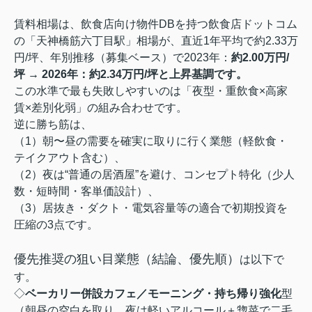
賃料相場は、飲食店向け物件DBを持つ飲食店ドットコム
の「天神橋筋六丁目駅」相場が、直近1年平均で約2.33万
円/坪、年別推移（募集ベース）で2023年：
約2.00万円/
坪 → 2026年：約2.34万円/坪と上昇基調です。
この水準で最も失敗しやすいのは「夜型・重飲食×高家
賃×差別化弱」の組み合わせです。
逆に勝ち筋は、
（1）朝〜昼の需要を確実に取りに行く業態（軽飲食・
テイクアウト含む）、
（2）夜は“普通の居酒屋”を避け、コンセプト特化（少人
数・短時間・客単価設計）、
（3）居抜き・ダクト・電気容量等の適合で初期投資を
圧縮の3点です。
優先推奨の狙い目業態（結論、優先順）
は以下で
す。
◇
ベーカリー併設カフェ／モーニング・持ち帰り強化
型
（朝昼の空白を取り、夜は軽いアルコール＋惣菜で二毛