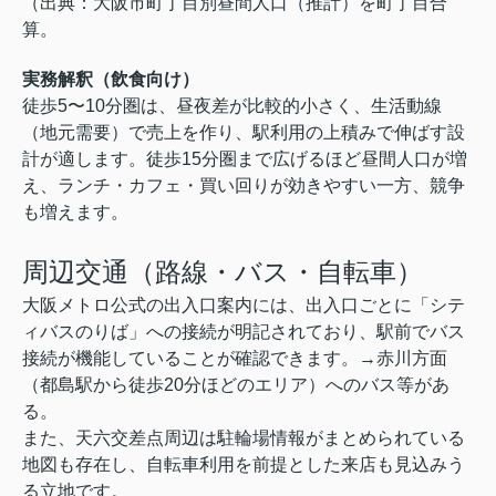
（出典：大阪市町丁目別昼間人口（推計）を町丁目合
算。
実務解釈（飲食向け）
徒歩5〜10分圏は、昼夜差が比較的小さく、生活動線
（地元需要）で売上を作り、駅利用の上積みで伸ばす設
計が適します。徒歩15分圏まで広げるほど昼間人口が増
え、ランチ・カフェ・買い回りが効きやすい一方、競争
も増えます。
周辺交通（路線・バス・自転車）
大阪メトロ公式の出入口案内には、出入口ごとに「シテ
ィバスのりば」への接続が明記されており、駅前でバス
接続が機能していることが確認できます。→赤川方面
（都島駅から徒歩20分ほどのエリア）へのバス等があ
る。
また、天六交差点周辺は駐輪場情報がまとめられている
地図も存在し、自転車利用を前提とした来店も見込みう
る立地です。