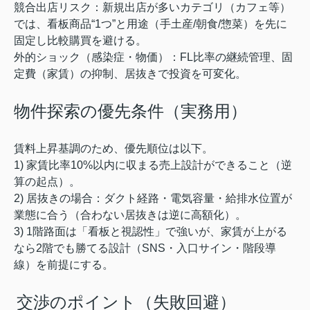
競合出店リスク：新規出店が多いカテゴリ（カフェ等）
では、看板商品“1つ”と用途（手土産/朝食/惣菜）を先に
固定し比較購買を避ける。
外的ショック（感染症・物価）：FL比率の継続管理、固
定費（家賃）の抑制、居抜きで投資を可変化。
物件探索の優先条件（実務用）
賃料上昇基調のため、優先順位は以下。
1) 家賃比率10%以内に収まる売上設計ができること（逆
算の起点）。
2) 居抜きの場合：ダクト経路・電気容量・給排水位置が
業態に合う（合わない居抜きは逆に高額化）。
3) 1階路面は「看板と視認性」で強いが、家賃が上がる
なら2階でも勝てる設計（SNS・入口サイン・階段導
線）を前提にする。
交渉のポイント（失敗回避）