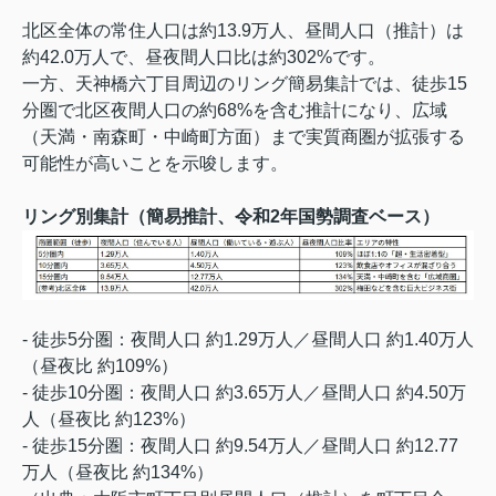
北区全体の常住人口は約13.9万人、昼間人口（推計）は
約42.0万人で、昼夜間人口比は約302%です。
一方、天神橋六丁目周辺のリング簡易集計では、徒歩15
分圏で北区夜間人口の約68%を含む推計になり、広域
（天満・南森町・中崎町方面）まで実質商圏が拡張する
可能性が高いことを示唆します。
リング別集計（簡易推計、令和2年国勢調査ベース）
- 徒歩5分圏：夜間人口 約1.29万人／昼間人口 約1.40万人
（昼夜比 約109%）
- 徒歩10分圏：夜間人口 約3.65万人／昼間人口 約4.50万
人（昼夜比 約123%）
- 徒歩15分圏：夜間人口 約9.54万人／昼間人口 約12.77
万人（昼夜比 約134%）