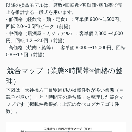
以降の損益モデルは、席数×回転数×客単価×稼働率で売
上を推計する一般式を用います。
- 低価格（軽飲食・麺・定食）：客単価 900〜1,500円、
回転 2.0〜3.5回/ピーク（前提）
- 中価格（居酒屋・カジュアル）：客単価 2,800〜4,000
円、回転 1.2〜2.0回（前提）
- 高価格（焼肉・鮨等）：客単価 8,000〜15,000円、回転
0.8〜1.5回（前提）
競合マップ（業態×時間帯×価格の整
理）
下図は「天神橋六丁目駅周辺の掲載件数が多い業態（＝
競争が厚い）」と「時間帯の勝ち筋」を整理した競合マ
ップです（掲載件数根拠：上記の食べログカテゴリ件
数）。