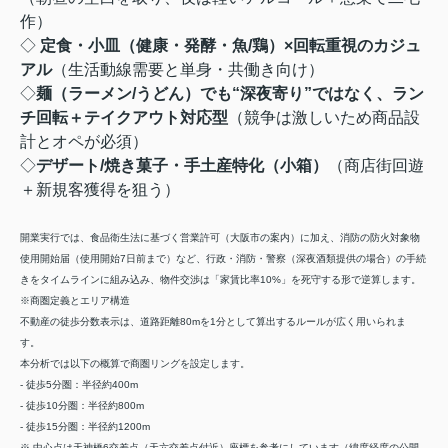
作）
◇
定食・小皿（健康・発酵・魚/鶏）×回転重視のカジュ
アル
（生活動線需要と単身・共働き向け）
◇
麺（ラーメン/うどん）でも“深夜寄り”ではなく、ラン
チ回転＋テイクアウト対応型
（競争は激しいため商品設
計とオペが必須）
◇
デザート/焼き菓子・手土産特化（小箱）
（商店街回遊
＋新規客獲得を狙う）
開業実行では、食品衛生法に基づく営業許可（大阪市の案内）に加え、消防の防火対象物
使用開始届（使用開始7日前まで）など、行政・消防・警察（深夜酒類提供の場合）の手続
きをタイムラインに組み込み、物件交渉は「家賃比率10%」を死守する形で逆算します。
※商圏定義とエリア構造
不動産の徒歩分数表示は、道路距離80mを1分として算出するルールが広く用いられま
す。
本分析では以下の概算で商圏リングを設定します。
- 徒歩5分圏：半径約400m
- 徒歩10分圏：半径約800m
- 徒歩15分圏：半径約1200m
※ 中心点は天神橋6交差点（天六交差点付近）座標を参考にしています（緯度経度の公開