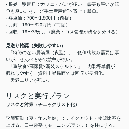
- 根拠：駅周辺でカフェ・パンが多い＝需要も厚いが競
争も厚い。そこで“手土産用途”へ寄せて勝負。
- 客単価：700〜1,800円（前提）
- 月商：180〜320万円（前提）
- 回収：18〜36か月（廃棄・ロス管理が成否を分ける）
見送り推奨（失敗しやすい）
- 「特徴のない居酒屋（夜型）」：低価格飲み需要は厚
いが、せんべろ等の競争が強い。
- 「重飲食×高家賃×新装スケルトン」：内装坪単価が上
振れしやすく、賃料上昇局面では回収が長期化。
→天満エリアが強い。
リスクと実行プラン
リスクと対策（チェックリスト化）
季節変動（夏・年末年始）：テイクアウト・物販比率を
上げる、日中需要（モーニング/ランチ）を柱にする。