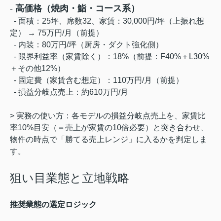
-
高価格（焼肉・鮨・コース系）
- 面積：25坪、席数32、家賃：30,000円/坪（上振れ想
定） → 75万円/月（前提）
- 内装：80万円/坪（厨房・ダクト強化側）
- 限界利益率（家賃除く）：18%（前提：F40%＋L30%
＋その他12%）
- 固定費（家賃含む想定）：110万円/月（前提）
- 損益分岐点売上：約610万円/月
> 実務の使い方：各モデルの損益分岐点売上を、家賃比
率10%目安（＝売上が家賃の10倍必要）と突き合わせ、
物件の時点で「勝てる売上レンジ」に入るかを判定しま
す。
狙い目業態と立地戦略
推奨業態の選定ロジック