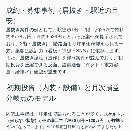
成約・募集事例（居抜き・駅近の目
安）
居抜き案件の例として、駅徒歩1分・2階・約25坪で賃料
約35.78万円（坪約9,539円）といった案件が提示されて
おり、2階・居抜きは1階路面より坪単価が抑えられる一
方、集客は設計力（看板・導線・SNS）に依存します。
また、居抜き譲渡（造作）を伴う案件が並んでおり、初
期投資を圧縮できる反面、設備適合（ダクト・電気容
量・給排水）確認が重要です。
初期投資（内装・設備）と月次損益
分岐点のモデル
内装工事費は、坪単価で語られることが多く、
スケルトン
（何もない状態）からの着工で「坪80万円〜120万円」が標準ラ
イン
になっています。※10年前は坪50万と言われてましたが上