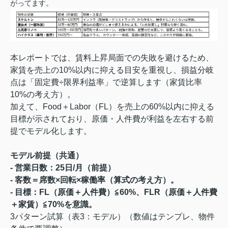
がってます。
本レポートでは、賃料上昇局面での失敗を避けるため、
家賃を売上の10%以内に抑える目安を重視し、損益分岐
点は「固定費÷限界利益率」で逆算します（家賃比率
10%の考え方）。
加えて、Food＋Labor（FL）を売上の60%以内に抑える
目標が示されており、原価・人件費が利益を左右する前
提でモデル化します。
モデル前提（共通）
- 営業日数：25日/月（前提）
- 客数＝席数×回転×稼働率（算式の考え方）。
- 目標：FL（原価＋人件費）≦60%、FLR（原価＋人件費
＋家賃）≦70%を意識。
3パターン試算（表3：モデル）（数値はテンプレ、物件