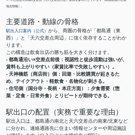
地点情報）。
主要道路・動線の骨格
から、商圏の骨格が「都島通（東
駅出入口案内（公式）
西）」と「天六交差点周辺」に強く依存することがわか
ります。
この構造は飲食出店の勝ち筋を大きく分けます。
- 都島通沿い×交差点前後：視認性と徒歩流動は強いが、
賃料も上がりやすい（家賃比率で失敗しやすい）。
- 天神橋筋（商店街）側：回遊・比較購買が起きるた
め、テイクアウト・軽飲食・名物化が刺さる。
- 住宅側（国分寺・長柄・本庄方面）：夕食需要（惣
菜・定食・日常外食）とリピートが期待できる。
駅出口の配置（実務で重要な理由）
駅出入口は、都島通の南北と天六交差点の南東/北東など
に分かれ、連絡通路先に住まい情報センターや周辺施設