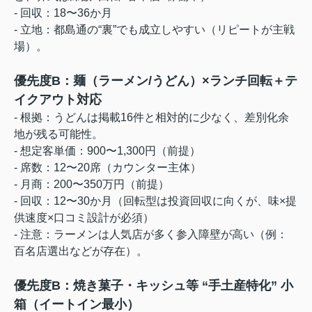
- 回収：18〜36か月
- 立地：都島通の“裏”でも成立しやすい（リピートが主戦
場）。
優先度B：麺（ラーメン/うどん）×ランチ回転＋テ
イクアウト対応
- 根拠：うどんは掲載16件と相対的に少なく、差別化余
地が残る可能性。
- 想定客単価：900〜1,300円（前提）
- 席数：12〜20席（カウンター主体）
- 月商：200〜350万円（前提）
- 回収：12〜30か月（回転型は投資回収に向くが、味×提
供速度×口コミ設計が必須）
- 注意：ラーメンは人気店が多く参入障壁が高い（例：
百名店選出などが存在）。
優先度B：焼き菓子・キッシュ等 “手土産特化” 小
箱（イートイン最小）