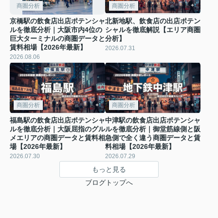
商圏分析
商圏分析
京橋駅の飲食店出店ポテンシャ
北新地駅、飲食店の出店ポテン
ルを徹底分析｜大阪市内4位の
シャルを徹底解説【エリア商圏
巨大ターミナルの商圏データと
分析】
賃料相場【2026年最新】
2026.07.31
2026.08.06
商圏分析
商圏分析
福島駅の飲食店出店ポテンシャ
中津駅の飲食店出店ポテンシャ
ルを徹底分析｜大阪屈指のグル
ルを徹底分析｜御堂筋線側と阪
メエリアの商圏データと賃料相
急側で全く違う商圏データと賃
場【2026年最新】
料相場【2026年最新】
2026.07.30
2026.07.29
もっと見る
ブログトップへ