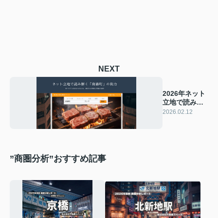
NEXT
2026年ネット
立地で読み解
く「南森町」
2026.02.12
の街力
”商圏分析”おすすめ記事