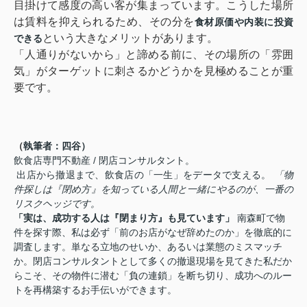
目掛けて感度の高い客が集まっています。こうした場所
は賃料を抑えられるため、その分を
食材原価や内装に投資
という大きなメリットがあります。
できる
「人通りがないから」と諦める前に、その場所の「雰囲
気」がターゲットに刺さるかどうかを見極めることが重
要です。
（
執筆者：四谷）
飲食店専門不動産 / 閉店コンサルタント。
出店から撤退まで、飲食店の「一生」をデータで支える。
「物
件探しは『閉め方』を知っている人間と一緒にやるのが、一番の
リスクヘッジです。
「実は、成功する人は『閉まり方』も見ています」
南森町で物
件を探す際、私は必ず「前のお店がなぜ辞めたのか」を徹底的に
調査します。単なる立地のせいか、あるいは業態のミスマッチ
か。閉店コンサルタントとして多くの撤退現場を見てきた私だか
らこそ、その物件に潜む「負の連鎖」を断ち切り、成功へのルー
トを再構築するお手伝いができます。