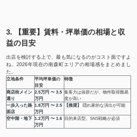
3. 【重要】賃料・坪単価の相場と収
益の目安
出店を検討する上で、最も気になるのがコスト面ですよ
ね。2026年現在の南森町エリアの相場感をまとめまし
た。
立地条件
平均坪単価の
特徴
目安
商店街メイン
2.5万円 〜 3.5
集客力は抜群だが、物件取得難易
通り
万円
度が高い
一歩入った路
1.8万円 〜 2.5
【推奨】
隠れ家的な演出が可能
面店
万円
空中階・地下
1.2万円 〜 1.6
目的来店型。SNS戦略が必須
万円