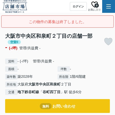
0
ログイン
お気に入り
この物件の募集は終了しました。
大阪市中央区和泉町２丁目の店舗一部
空室0
-
(-/坪)
管理/共益費 -
- (-/坪) 管理/共益費 -
賃料
-
-
面積
坪数
築2028年
1階/6階建
築年数
所在階
大阪府
大阪市中央区
和泉町
２丁目
所在地
地下鉄谷町線
「
谷町四丁目
」駅 徒歩6分
交通
お問い合わせ
無料