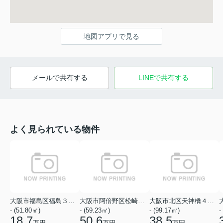
地図アプリで見る
メールで共有する
LINEで共有する
よく見られている物件
大阪市福島区福島３丁目
大阪市阿倍野区松崎町１丁目
大阪市北区天神橋４丁目
- (51.80㎡)
- (59.23㎡)
- (99.17㎡)
-
18.7
50.6
38.5
万円
万円
万円