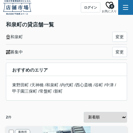
0
ログイン
お気に入り
和泉町の貸店舗一覧
和泉町
変更
募集中
変更
おすすめのエリア
東野田町
/
天神橋
/
和泉町
/
内代町
/
西心斎橋
/
谷町
/
中津
/
甲子園三保町
/
常盤町
/
新町
2
件
事務所