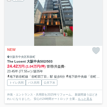
NEW
大阪市中央区和泉町
The Lucent 大阪中央
502/503
24.42
万円 (1.04万円/坪)
管理/共益費-
23.45坪 (77.55㎡) /築35年
地下鉄谷町線「谷町四丁目」駅 徒歩6分
地下鉄中央線「谷町四丁目」駅 徒歩6分
トイレ共同
バス共同
公共下水
外装・エントランス・共用部を2025年リフォーム。 新築間違うほどき
れいになりました。 安心の24時間オートロック 士業...
もっと見る