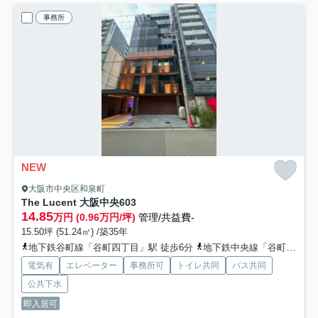
事務所
NEW
大阪市中央区和泉町
The Lucent 大阪中央
603
14.85
万円 (0.96万円/坪)
管理/共益費-
15.50坪 (51.24㎡) /築35年
地下鉄谷町線「谷町四丁目」駅 徒歩6分
地下鉄中央線「谷町四丁目」駅 徒歩6分
電気有
エレベーター
事務所可
トイレ共同
バス共同
公共下水
即入居可