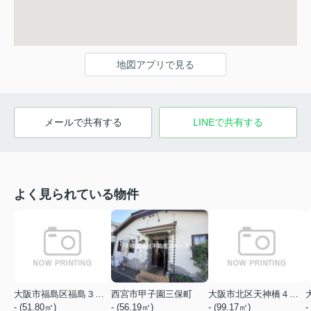
地図アプリで見る
メールで共有する
LINEで共有する
よく見られている物件
大阪市福島区福島３丁目
西宮市甲子園三保町
大阪市北区天神橋４丁目
- (51.80㎡)
- (56.19㎡)
- (99.17㎡)
-