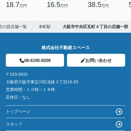
18.7
16.5
38.5
万円
万円
万円
区の貸店舗一覧
本町駅
大阪市中央区瓦町４丁目の店舗一部
株式会社不動産スペース
06-6195-8209
お問い合わせ
〒533-0032
大阪府大阪市東淀川区淡路３丁目19-29
営業時間：
１０時～１８時
定休日：
なし
トップページ
スタッフ