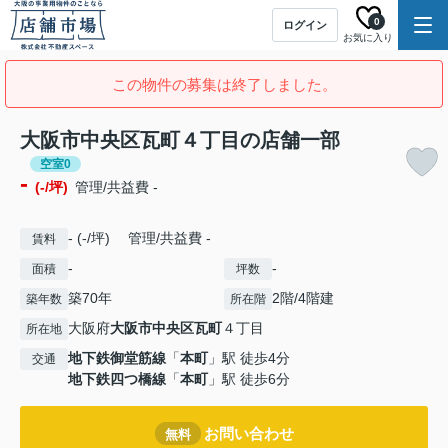
0
ログイン
お気に入り
この物件の募集は終了しました。
大阪市中央区瓦町４丁目の店舗一部
空室0
-
(-/坪)
管理/共益費 -
- (-/坪) 管理/共益費 -
賃料
-
-
面積
坪数
築70年
2階/4階建
築年数
所在階
大阪府
大阪市中央区
瓦町
４丁目
所在地
地下鉄御堂筋線
「
本町
」駅 徒歩4分
交通
地下鉄四つ橋線
「
本町
」駅 徒歩6分
お問い合わせ
無料