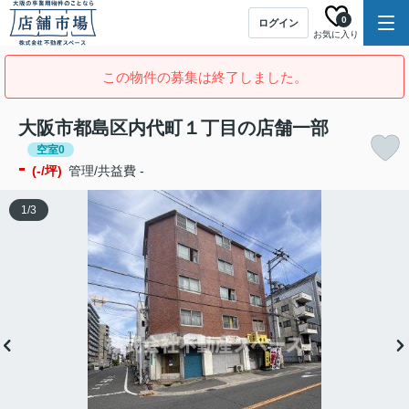
0
ログイン
お気に入り
この物件の募集は終了しました。
大阪市都島区内代町１丁目の店舗一部
空室0
-
(-/坪)
管理/共益費 -
1
/
3