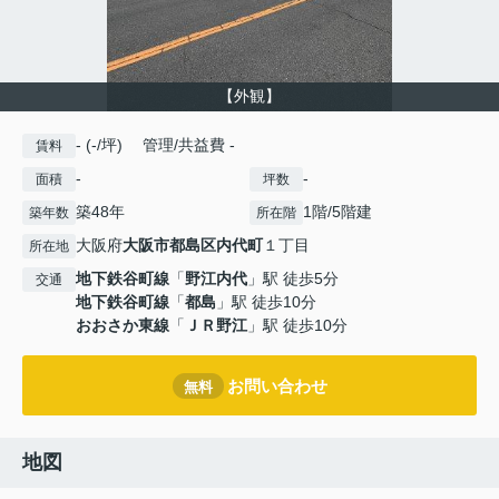
【外観】
- (-/坪) 管理/共益費 -
賃料
-
-
面積
坪数
築48年
1階/5階建
築年数
所在階
大阪府
大阪市都島区
内代町
１丁目
所在地
地下鉄谷町線
「
野江内代
」駅 徒歩5分
交通
地下鉄谷町線
「
都島
」駅 徒歩10分
おおさか東線
「
ＪＲ野江
」駅 徒歩10分
お問い合わせ
無料
地図