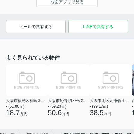
地図アプリで見る
メールで共有する
LINEで共有する
よく見られている物件
大阪市福島区福島３丁目
大阪市阿倍野区松崎町１丁目
大阪市北区天神橋４丁目
- (51.80㎡)
- (59.23㎡)
- (99.17㎡)
-
18.7
50.6
38.5
万円
万円
万円