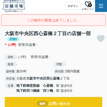
0
ログイン
お気に入り
この物件の募集は終了しました。
大阪市中央区西心斎橋２丁目の店舗一部
空室0
-
(-/坪)
管理/共益費 -
- (-/坪) 管理/共益費 -
賃料
-
-
面積
坪数
築20年
2階/5階建
築年数
所在階
大阪府
大阪市中央区
西心斎橋
２丁目
所在地
地下鉄御堂筋線
「
心斎橋
」駅 徒歩5分
交通
地下鉄四つ橋線
「
四ツ橋
」駅 徒歩5分
お問い合わせ
無料