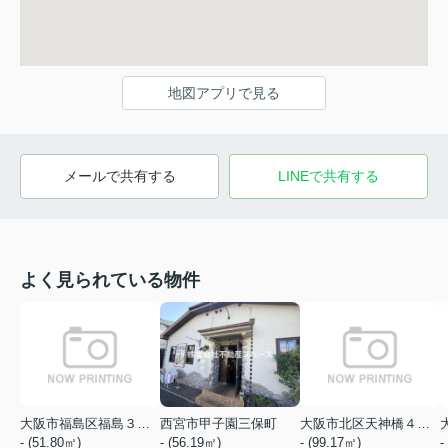
地図アプリで見る
メールで共有する
LINEで共有する
よく見られている物件
大阪市福島区福島３丁目
西宮市甲子園三保町
大阪市北区天神橋４丁目
- (51.80㎡)
- (56.19㎡)
- (99.17㎡)
-