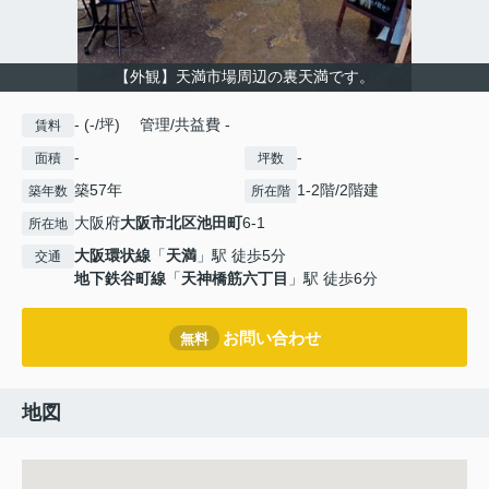
【外観】天満市場周辺の裏天満です。
- (-/坪) 管理/共益費 -
賃料
-
-
面積
坪数
築57年
1-2階/2階建
築年数
所在階
大阪府
大阪市北区
池田町
6‐1
所在地
大阪環状線
「
天満
」駅 徒歩5分
交通
地下鉄谷町線
「
天神橋筋六丁目
」駅 徒歩6分
お問い合わせ
無料
地図