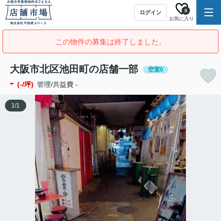
0
ログイン
お気に入り
この物件の募集は終了しました。
大阪市北区池田町の店舗一部
空室0
-
(-/坪)
管理/共益費 -
1
/
1