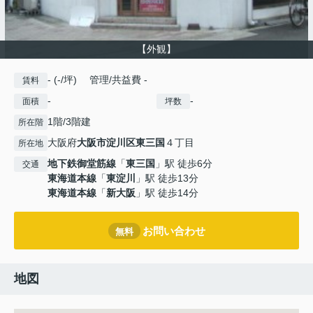
【外観】
- (-/坪) 管理/共益費 -
賃料
-
-
面積
坪数
1階/3階建
所在階
大阪府
大阪市淀川区
東三国
４丁目
所在地
地下鉄御堂筋線
「
東三国
」駅 徒歩6分
交通
東海道本線
「
東淀川
」駅 徒歩13分
東海道本線
「
新大阪
」駅 徒歩14分
お問い合わせ
無料
地図