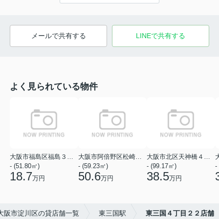
メールで共有する
LINEで共有する
よく見られている物件
大阪市福島区福島３丁目
大阪市阿倍野区松崎町１丁目
大阪市北区天神橋４丁目
- (51.80㎡)
- (59.23㎡)
- (99.17㎡)
-
18.7
50.6
38.5
万円
万円
万円
大阪市淀川区の貸店舗一覧
東三国駅
東三国４丁目２２店舗