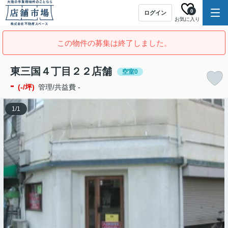
0
ログイン
お気に入り
この物件の募集は終了しました。
東三国４丁目２２店舗
空室0
-
(-/坪)
管理/共益費 -
1
/
1