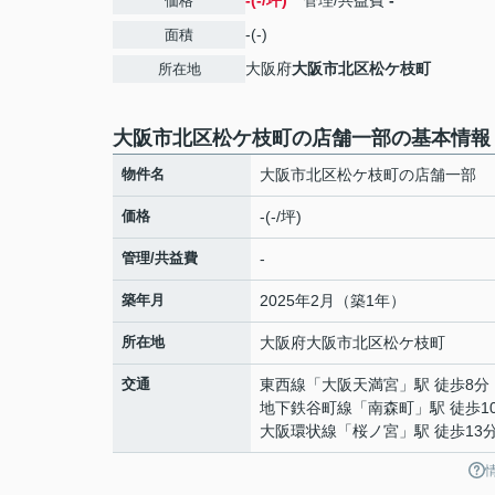
-(-/坪)
管理/共益費
-
価格
-(-)
面積
大阪府
大阪市北区
松ケ枝町
所在地
大阪市北区松ケ枝町の店舗一部の基本情報
物件名
大阪市北区松ケ枝町の店舗一部
価格
-(-/坪)
管理/共益費
-
築年月
2025年2月（築1年）
所在地
大阪府
大阪市北区
松ケ枝町
交通
東西線
「
大阪天満宮
」駅 徒歩8分
地下鉄谷町線
「
南森町
」駅 徒歩1
大阪環状線
「
桜ノ宮
」駅 徒歩13