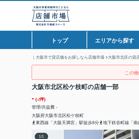
トップ
エリアから探す
｜大阪市で貸店舗をお探しなら店舗市場
大阪市北区の貸
この物
大阪市北区松ケ枝町の店舗一部
-
(-/坪)
管理/共益費 -
大阪府
大阪市北区
松ケ枝町
東西線「大阪天満宮」駅徒歩8分
地下鉄谷町線「南
1
/
1