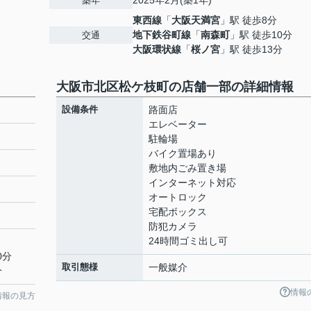
2025年2月(築1年)
築年
東西線
「
大阪天満宮
」駅 徒歩8分
地下鉄谷町線
「
南森町
」駅 徒歩10分
交通
大阪環状線
「
桜ノ宮
」駅 徒歩13分
大阪市北区松ケ枝町の店舗一部の詳細情報
設備条件
路面店
エレベーター
駐輪場
バイク置場あり
敷地内ごみ置き場
インターネット対応
オートロック
宅配ボックス
防犯カメラ
24時間ゴミ出し可
0分
取引態様
一般媒介
分
情報
情報の見方