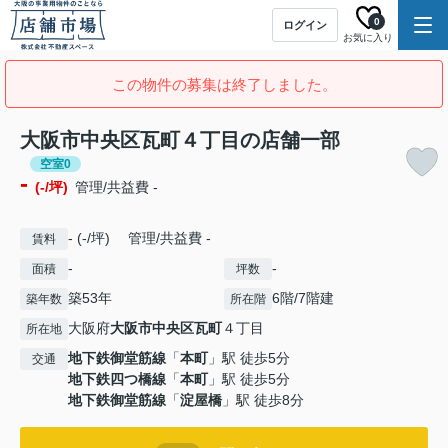
0
ログイン
お気に入り
この物件の募集は終了しました。
大阪市中央区瓦町４丁目の店舗一部
空室0
-
(-/坪)
管理/共益費 -
- (-/坪) 管理/共益費 -
賃料
-
-
面積
坪数
築53年
6階/7階建
築年数
所在階
大阪府
大阪市中央区
瓦町
４丁目
所在地
地下鉄御堂筋線
「
本町
」駅 徒歩5分
交通
地下鉄四つ橋線
「
本町
」駅 徒歩5分
地下鉄御堂筋線
「
淀屋橋
」駅 徒歩8分