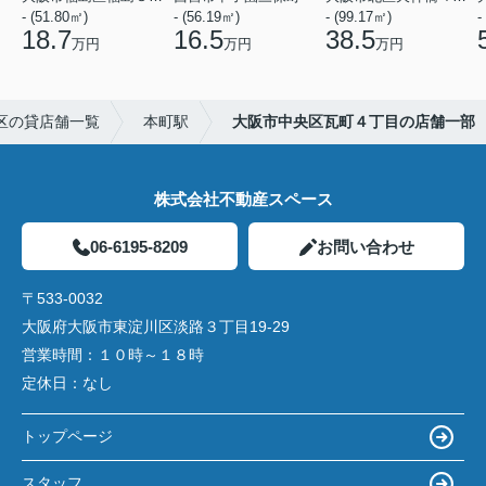
- (51.80㎡)
- (56.19㎡)
- (99.17㎡)
-
18.7
16.5
38.5
万円
万円
万円
区の貸店舗一覧
本町駅
大阪市中央区瓦町４丁目の店舗一部
株式会社不動産スペース
06-6195-8209
お問い合わせ
〒533-0032
大阪府大阪市東淀川区淡路３丁目19-29
営業時間：
１０時～１８時
定休日：
なし
トップページ
スタッフ