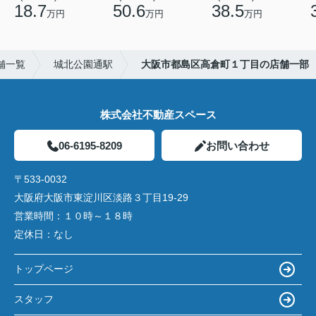
18.7
50.6
38.5
万円
万円
万円
舗一覧
城北公園通駅
大阪市都島区高倉町１丁目の店舗一部
株式会社不動産スペース
06-6195-8209
お問い合わせ
〒533-0032
大阪府大阪市東淀川区淡路３丁目19-29
営業時間：
１０時～１８時
定休日：
なし
トップページ
スタッフ