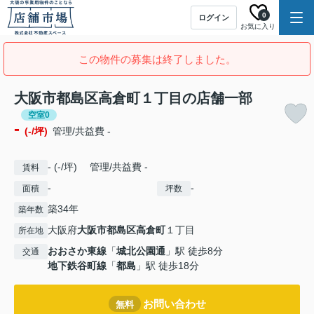
0
ログイン
お気に入り
この物件の募集は終了しました。
大阪市都島区高倉町１丁目の店舗一部
空室0
-
(-/坪)
管理/共益費 -
- (-/坪) 管理/共益費 -
賃料
-
-
面積
坪数
築34年
築年数
大阪府
大阪市都島区
高倉町
１丁目
所在地
おおさか東線
「
城北公園通
」駅 徒歩8分
交通
地下鉄谷町線
「
都島
」駅 徒歩18分
お問い合わせ
無料