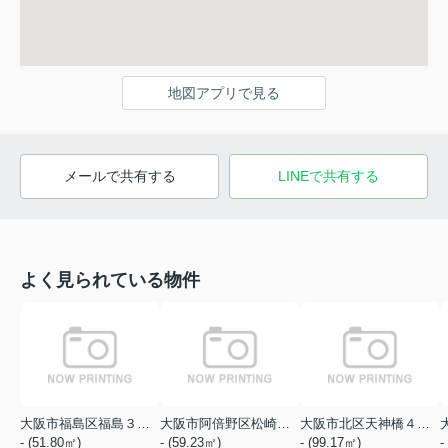
地図アプリで見る
メールで共有する
LINEで共有する
よく見られている物件
大阪市福島区福島３丁目
大阪市阿倍野区松崎町１丁目
大阪市北区天神橋４丁目
- (51.80㎡)
- (59.23㎡)
- (99.17㎡)
-