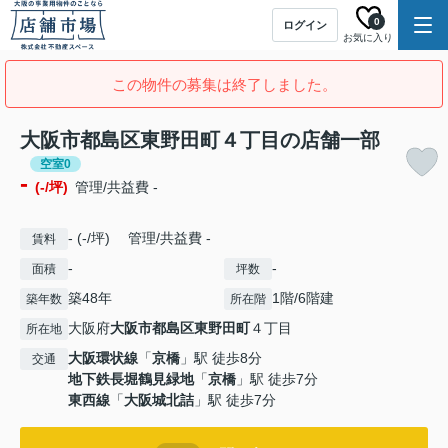
0
ログイン
お気に入り
この物件の募集は終了しました。
大阪市都島区東野田町４丁目の店舗一部
空室0
-
(-/坪)
管理/共益費 -
- (-/坪) 管理/共益費 -
賃料
-
-
面積
坪数
築48年
1階/6階建
築年数
所在階
大阪府
大阪市都島区
東野田町
４丁目
所在地
大阪環状線
「
京橋
」駅 徒歩8分
交通
地下鉄長堀鶴見緑地
「
京橋
」駅 徒歩7分
東西線
「
大阪城北詰
」駅 徒歩7分