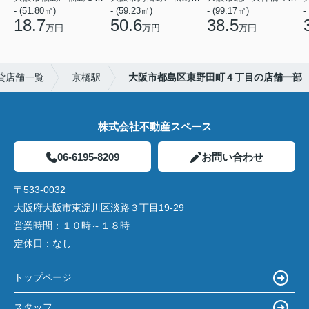
- (51.80㎡)
- (59.23㎡)
- (99.17㎡)
-
18.7
50.6
38.5
万円
万円
万円
貸店舗一覧
京橋駅
大阪市都島区東野田町４丁目の店舗一部
株式会社不動産スペース
06-6195-8209
お問い合わせ
〒533-0032
大阪府大阪市東淀川区淡路３丁目19-29
営業時間：
１０時～１８時
定休日：
なし
トップページ
スタッフ