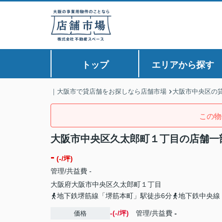
トップ
エリアから探す
｜大阪市で貸店舗をお探しなら店舗市場
大阪市中央区の
この物
大阪市中央区久太郎町１丁目の店舗一
-
(-/坪)
管理/共益費 -
大阪府
大阪市中央区
久太郎町
１丁目
地下鉄堺筋線「堺筋本町」駅徒歩6分
地下鉄中央線
-(-/坪)
管理/共益費
-
価格