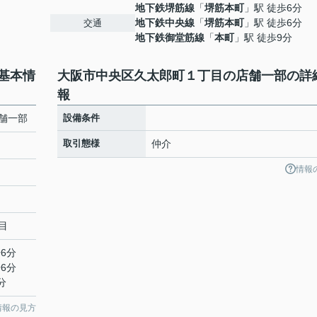
地下鉄堺筋線
「
堺筋本町
」駅 徒歩6分
地下鉄中央線
「
堺筋本町
」駅 徒歩6分
交通
地下鉄御堂筋線
「
本町
」駅 徒歩9分
基本情
大阪市中央区久太郎町１丁目の店舗一部の詳
報
舗一部
設備条件
取引態様
仲介
情報
目
6分
6分
分
情報の見方