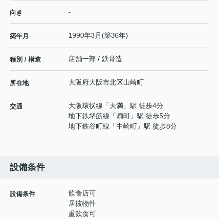
-
向き
1990年3月(築36年)
築年月
店舗一部 / 鉄骨造
種別 / 構造
大阪府
大阪市北区
山崎町
所在地
大阪環状線
「
天満
」駅 徒歩4分
交通
地下鉄堺筋線
「
扇町
」駅 徒歩5分
地下鉄谷町線
「
中崎町
」駅 徒歩8分
設備条件
飲食店可
設備条件
居抜物件
重飲食可