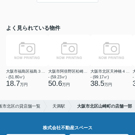
よく見られている物件
大阪市福島区福島３丁目
大阪市阿倍野区松崎町１丁目
大阪市北区天神橋４丁目
- (51.80㎡)
- (59.23㎡)
- (99.17㎡)
-
18.7
50.6
38.5
万円
万円
万円
阪市北区の貸店舗一覧
天満駅
大阪市北区山崎町の店舗一部
株式会社不動産スペース