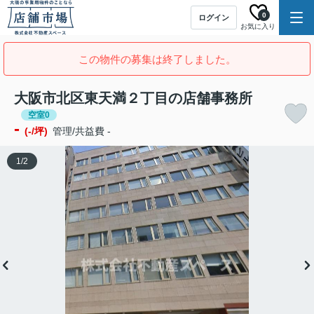
0
ログイン
お気に入り
この物件の募集は終了しました。
大阪市北区東天満２丁目の店舗事務所
空室0
-
(-/坪)
管理/共益費 -
1
/
2