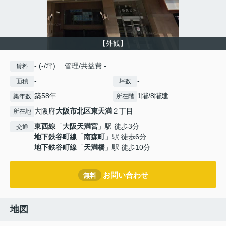
【外観】
- (-/坪) 管理/共益費 -
賃料
-
-
面積
坪数
築58年
1階/8階建
築年数
所在階
大阪府
大阪市北区
東天満
２丁目
所在地
東西線
「
大阪天満宮
」駅 徒歩3分
交通
地下鉄谷町線
「
南森町
」駅 徒歩6分
地下鉄谷町線
「
天満橋
」駅 徒歩10分
お問い合わせ
無料
地図