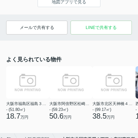
地図アプリで見る
メールで共有する
LINEで共有する
よく見られている物件
大阪市福島区福島３丁目
大阪市阿倍野区松崎町１丁目
大阪市北区天神橋４丁目
- (51.80㎡)
- (59.23㎡)
- (99.17㎡)
-
18.7
50.6
38.5
万円
万円
万円