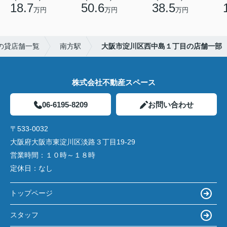
18.7
50.6
38.5
万円
万円
万円
の貸店舗一覧
南方駅
大阪市淀川区西中島１丁目の店舗一部
株式会社不動産スペース
06-6195-8209
お問い合わせ
〒533-0032
大阪府大阪市東淀川区淡路３丁目19-29
営業時間：
１０時～１８時
定休日：
なし
トップページ
スタッフ