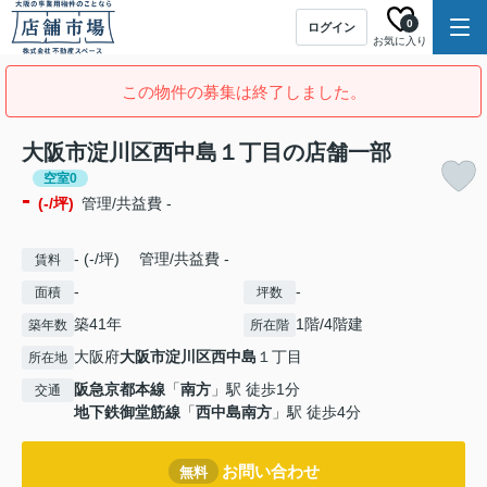
0
ログイン
お気に入り
この物件の募集は終了しました。
大阪市淀川区西中島１丁目の店舗一部
空室0
-
(-/坪)
管理/共益費 -
- (-/坪) 管理/共益費 -
賃料
-
-
面積
坪数
築41年
1階/4階建
築年数
所在階
大阪府
大阪市淀川区
西中島
１丁目
所在地
阪急京都本線
「
南方
」駅 徒歩1分
交通
地下鉄御堂筋線
「
西中島南方
」駅 徒歩4分
お問い合わせ
無料