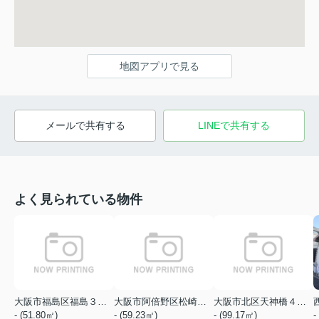
地図アプリで見る
メールで共有する
LINEで共有する
よく見られている物件
大阪市福島区福島３丁目
大阪市阿倍野区松崎町１丁目
大阪市北区天神橋４丁目
- (51.80㎡)
- (59.23㎡)
- (99.17㎡)
-