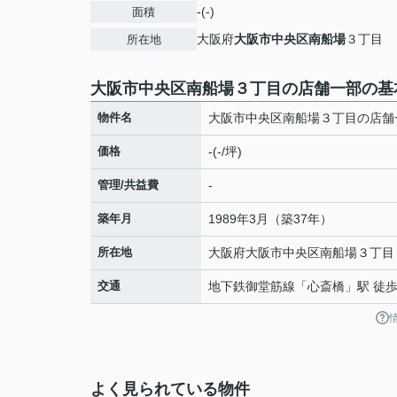
-(-)
面積
大阪府
大阪市中央区
南船場
３丁目
所在地
大阪市中央区南船場３丁目の店舗一部の基
物件名
大阪市中央区南船場３丁目の店舗
価格
-(-/坪)
管理/共益費
-
築年月
1989年3月（築37年）
所在地
大阪府
大阪市中央区
南船場
３丁目
交通
地下鉄御堂筋線
「
心斎橋
」駅 徒歩
よく見られている物件