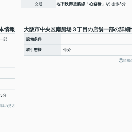
地下鉄御堂筋線
「
心斎橋
」駅 徒歩3分
交通
本情報
大阪市中央区南船場３丁目の店舗一部の詳細
一部
設備条件
取引態様
仲介
情報
3分
情報の見方