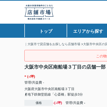
トップ
エリアから探す
｜大阪市で貸店舗をお探しなら店舗市場
大阪市中央区の
この物
大阪市中央区南船場３丁目の店舗一部
-
(-/坪)
管理/共益費 -
大阪府
大阪市中央区
南船場
３丁目
地下鉄御堂筋線「心斎橋」駅徒歩3分
-(-/坪)
管理/共益費
-
価格