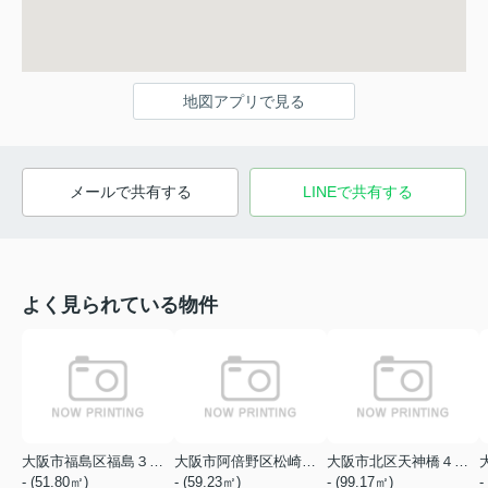
地図アプリで見る
メールで共有する
LINEで共有する
よく見られている物件
大阪市福島区福島３丁目
大阪市阿倍野区松崎町１丁目
大阪市北区天神橋４丁目
- (51.80㎡)
- (59.23㎡)
- (99.17㎡)
-