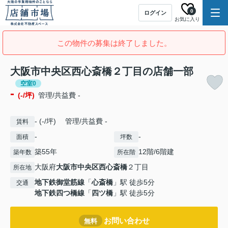
0
ログイン
お気に入り
この物件の募集は終了しました。
大阪市中央区西心斎橋２丁目の店舗一部
空室0
-
(-/坪)
管理/共益費 -
- (-/坪) 管理/共益費 -
賃料
-
-
面積
坪数
築55年
12階/6階建
築年数
所在階
大阪府
大阪市中央区
西心斎橋
２丁目
所在地
地下鉄御堂筋線
「
心斎橋
」駅 徒歩5分
交通
地下鉄四つ橋線
「
四ツ橋
」駅 徒歩5分
お問い合わせ
無料