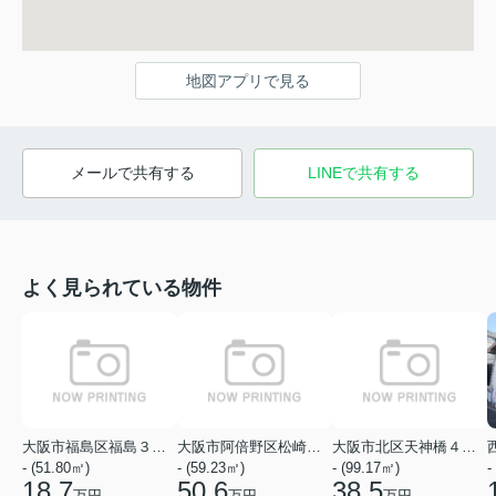
地図アプリで見る
メールで共有する
LINEで共有する
よく見られている物件
大阪市福島区福島３丁目
大阪市阿倍野区松崎町１丁目
大阪市北区天神橋４丁目
- (51.80㎡)
- (59.23㎡)
- (99.17㎡)
-
18.7
50.6
38.5
万円
万円
万円