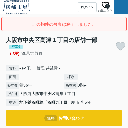
0
ログイン
お気に入り
この物件の募集は終了しました。
大阪市中央区高津１丁目の店舗一部
空室0
-
(-/坪)
管理/共益費 -
- (-/坪) 管理/共益費 -
賃料
-
-
面積
坪数
築36年
9階/-
築年数
所在階
大阪府
大阪市中央区
高津
１丁目
所在地
地下鉄谷町線
「
谷町九丁目
」駅 徒歩5分
交通
お問い合わせ
無料