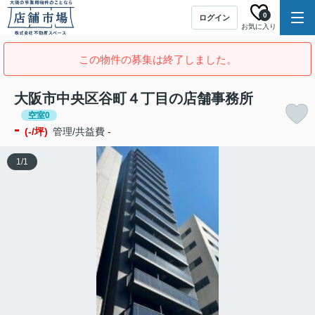
0
ログイン
お気に入り
この物件の募集は終了しました。
大阪市中央区谷町４丁目の店舗事務所
空室0
-
(-/坪)
管理/共益費 -
1
/
1