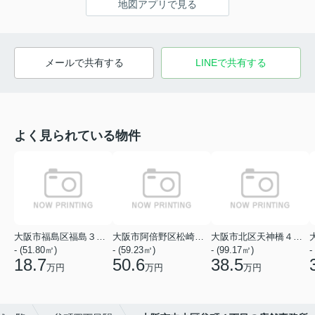
地図アプリで見る
メールで共有する
LINEで共有する
よく見られている物件
大阪市福島区福島３丁目
大阪市阿倍野区松崎町１丁目
大阪市北区天神橋４丁目
- (51.80㎡)
- (59.23㎡)
- (99.17㎡)
-
18.7
50.6
38.5
万円
万円
万円