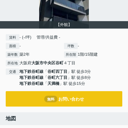
【外観】
- (-/坪) 管理/共益費 -
賃料
-
-
面積
坪数
築2年
1階/15階建
築年数
所在階
大阪府
大阪市中央区
谷町
４丁目
所在地
地下鉄谷町線
「
谷町四丁目
」駅 徒歩3分
交通
地下鉄谷町線
「
谷町六丁目
」駅 徒歩8分
地下鉄谷町線
「
天満橋
」駅 徒歩15分
お問い合わせ
無料
地図