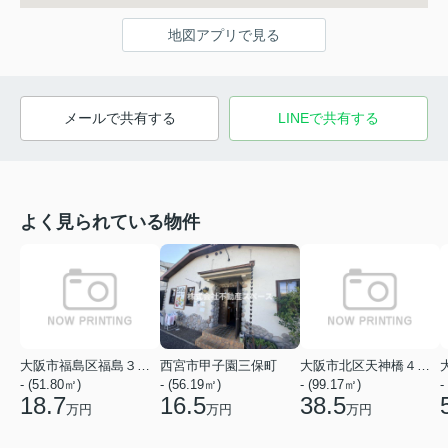
地図アプリで見る
メールで共有する
LINEで共有する
よく見られている物件
大阪市福島区福島３丁目
西宮市甲子園三保町
大阪市北区天神橋４丁目
- (51.80㎡)
- (56.19㎡)
- (99.17㎡)
-
18.7
16.5
38.5
万円
万円
万円