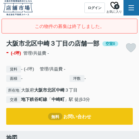
0
ログイン
お気に入り
この物件の募集は終了しました。
大阪市北区中崎３丁目の店舗一部
空室0
-
(-/坪)
管理/共益費 -
- (-/坪) 管理/共益費 -
賃料
-
-
面積
坪数
大阪府
大阪市北区
中崎
３丁目
所在地
地下鉄谷町線
「
中崎町
」駅 徒歩3分
交通
お問い合わせ
無料
地図