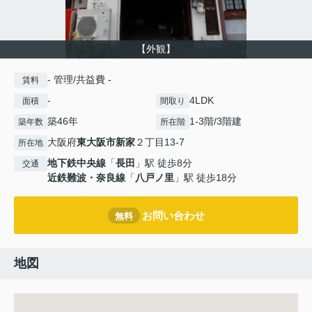
【外観】
- 管理/共益費 -
賃料
-
4LDK
面積
間取り
築46年
1-3階/3階建
築年数
所在階
大阪府
東大阪市
新家
２丁目13-7
所在地
地下鉄中央線
「
長田
」駅 徒歩8分
交通
近鉄難波・奈良線
「
八戸ノ里
」駅 徒歩18分
お問い合わせ
無料
地図