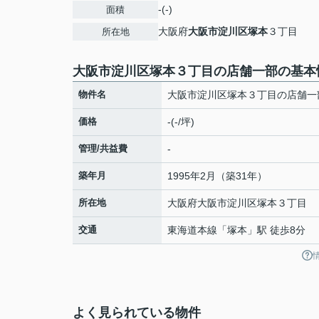
-(-)
面積
大阪府
大阪市淀川区
塚本
３丁目
所在地
大阪市淀川区塚本３丁目の店舗一部の基本
物件名
大阪市淀川区塚本３丁目の店舗一
価格
-(-/坪)
管理/共益費
-
築年月
1995年2月（築31年）
所在地
大阪府
大阪市淀川区
塚本
３丁目
交通
東海道本線
「
塚本
」駅 徒歩8分
よく見られている物件