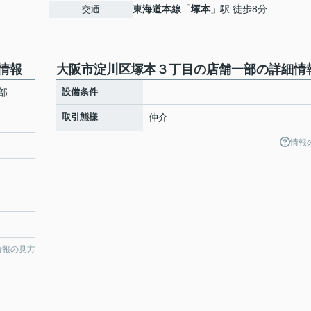
東海道本線
「
塚本
」駅 徒歩8分
交通
情報
大阪市淀川区塚本３丁目の店舗一部の詳細情
部
設備条件
取引態様
仲介
情報
情報の見方