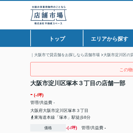
トップ
エリアから探す
｜大阪市で貸店舗をお探しなら店舗市場
大阪市淀川区の
この物
大阪市淀川区塚本３丁目の店舗一部
-
(-/坪)
管理/共益費 -
大阪府
大阪市淀川区
塚本
３丁目
東海道本線「塚本」駅徒歩8分
-(-/坪)
管理/共益費
-
価格