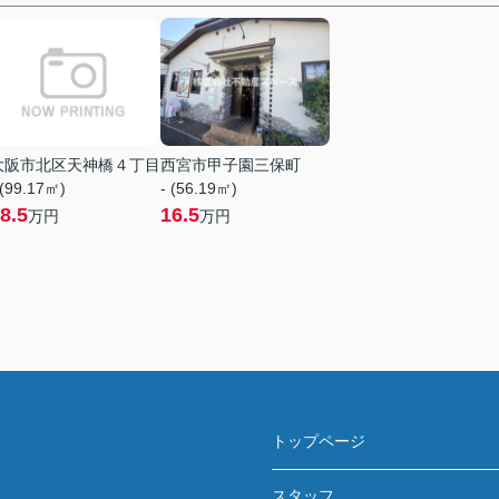
大阪市北区天神橋４丁目
西宮市甲子園三保町
 (99.17㎡)
- (56.19㎡)
8.5
16.5
万円
万円
トップページ
スタッフ