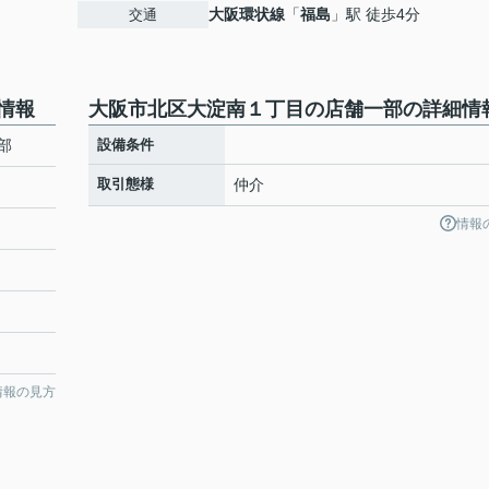
大阪環状線
「
福島
」駅 徒歩4分
交通
情報
大阪市北区大淀南１丁目の店舗一部の詳細情
部
設備条件
取引態様
仲介
情報
情報の見方