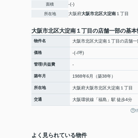
-(-)
面積
大阪府
大阪市北区
大淀南
１丁目
所在地
大阪市北区大淀南１丁目の店舗一部の基本
物件名
大阪市北区大淀南１丁目の店舗一
価格
-(-/坪)
管理/共益費
-
築年月
1988年6月（築38年）
所在地
大阪府
大阪市北区
大淀南
１丁目
交通
大阪環状線
「
福島
」駅 徒歩4分
よく見られている物件