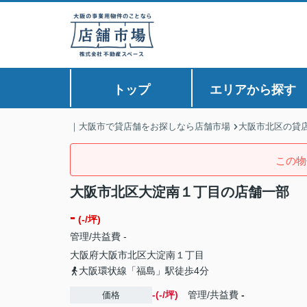
トップ
エリアから探す
｜大阪市で貸店舗をお探しなら店舗市場
大阪市北区の貸
この物
大阪市北区大淀南１丁目の店舗一部
-
(-/坪)
管理/共益費 -
大阪府
大阪市北区
大淀南
１丁目
大阪環状線「福島」駅徒歩4分
-(-/坪)
管理/共益費
-
価格