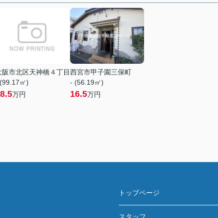
大阪市北区天神橋４丁目
西宮市甲子園三保町
 (99.17㎡)
- (56.19㎡)
8.5
16.5
万円
万円
トップページ
スタッフ