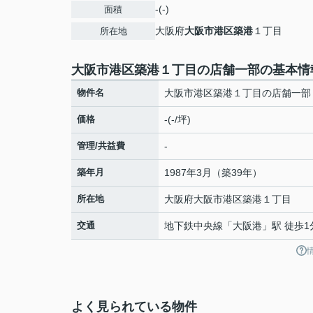
-(-)
面積
大阪府
大阪市港区
築港
１丁目
所在地
大阪市港区築港１丁目の店舗一部の基本情
物件名
大阪市港区築港１丁目の店舗一部
価格
-(-/坪)
管理/共益費
-
築年月
1987年3月（築39年）
所在地
大阪府
大阪市港区
築港
１丁目
交通
地下鉄中央線
「
大阪港
」駅 徒歩1
よく見られている物件