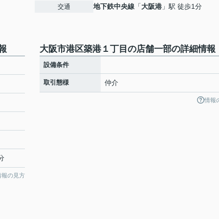
地下鉄中央線
「
大阪港
」駅 徒歩1分
交通
報
大阪市港区築港１丁目の店舗一部の詳細情報
設備条件
取引態様
仲介
情報
分
情報の見方