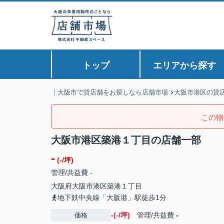
トップ
エリアから探す
｜大阪市で貸店舗をお探しなら店舗市場
大阪市港区の貸
この物
大阪市港区築港１丁目の店舗一部
-
(-/坪)
管理/共益費 -
大阪府
大阪市港区
築港
１丁目
地下鉄中央線「大阪港」駅徒歩1分
-(-/坪)
管理/共益費
-
価格