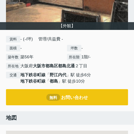
【外観】
- (-/坪) 管理/共益費 -
賃料
-
-
面積
坪数
築56年
1階/-
築年数
所在階
大阪府
大阪市都島区
都島北通
２丁目
所在地
地下鉄谷町線
「
野江内代
」駅 徒歩6分
交通
地下鉄谷町線
「
都島
」駅 徒歩10分
お問い合わせ
無料
地図