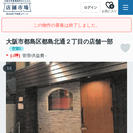
0
ログイン
お気に入り
この物件の募集は終了しました。
大阪市都島区都島北通２丁目の店舗一部
空室0
-
(-/坪)
管理/共益費 -
1
/
1