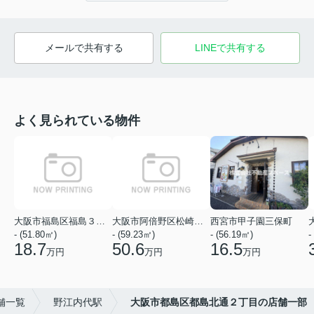
メールで共有する
LINEで共有する
よく見られている物件
大阪市福島区福島３丁目
大阪市阿倍野区松崎町１丁目
西宮市甲子園三保町
- (51.80㎡)
- (59.23㎡)
- (56.19㎡)
-
18.7
50.6
16.5
万円
万円
万円
舗一覧
野江内代駅
大阪市都島区都島北通２丁目の店舗一部