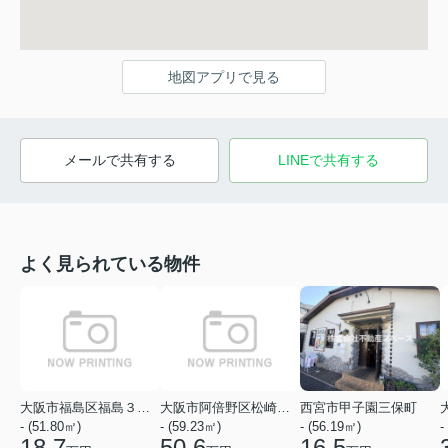
地図アプリで見る
メールで共有する
LINEで共有する
よく見られている物件
大阪市福島区福島３丁目
大阪市阿倍野区松崎町１丁目
西宮市甲子園三保町
- (51.80㎡)
- (59.23㎡)
- (56.19㎡)
-
18.7
50.6
16.5