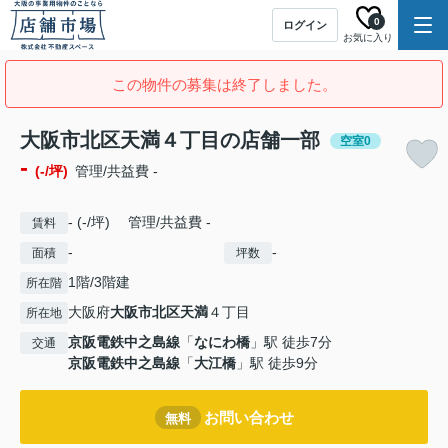
0
ログイン
お気に入り
この物件の募集は終了しました。
大阪市北区天満４丁目の店舗一部
空室0
-
(-/坪)
管理/共益費 -
- (-/坪) 管理/共益費 -
賃料
-
-
面積
坪数
1階/3階建
所在階
大阪府
大阪市北区
天満
４丁目
所在地
京阪電鉄中之島線
「
なにわ橋
」駅 徒歩7分
交通
京阪電鉄中之島線
「
大江橋
」駅 徒歩9分
お問い合わせ
無料