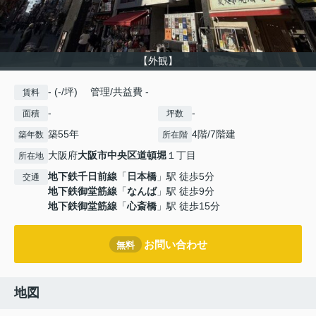
【外観】
- (-/坪) 管理/共益費 -
賃料
-
-
面積
坪数
築55年
4階/7階建
築年数
所在階
大阪府
大阪市中央区
道頓堀
１丁目
所在地
地下鉄千日前線
「
日本橋
」駅 徒歩5分
交通
地下鉄御堂筋線
「
なんば
」駅 徒歩9分
地下鉄御堂筋線
「
心斎橋
」駅 徒歩15分
お問い合わせ
無料
地図