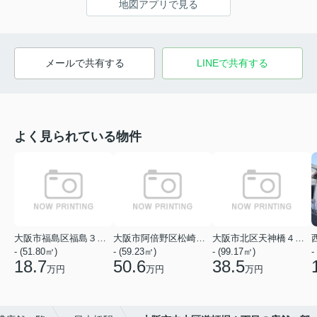
地図アプリで見る
メールで共有する
LINEで共有する
よく見られている物件
大阪市福島区福島３丁目
大阪市阿倍野区松崎町１丁目
大阪市北区天神橋４丁目
- (51.80㎡)
- (59.23㎡)
- (99.17㎡)
-
18.7
50.6
38.5
万円
万円
万円