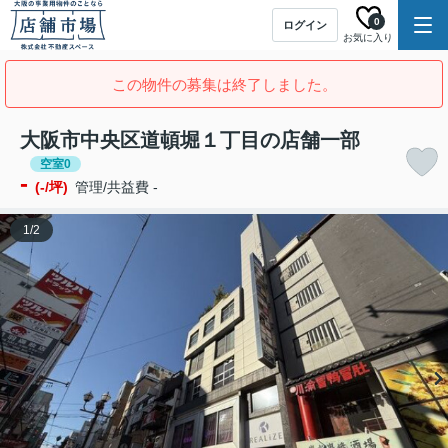
0
ログイン
お気に入り
この物件の募集は終了しました。
大阪市中央区道頓堀１丁目の店舗一部
空室0
-
(-/坪)
管理/共益費 -
1
/
2