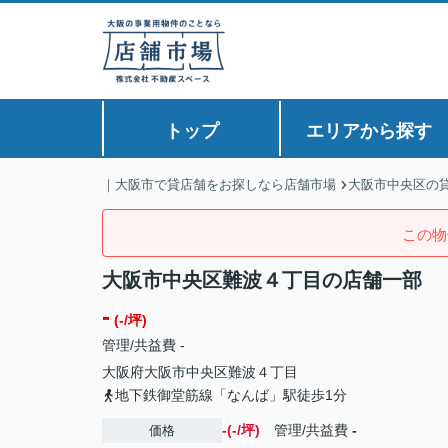
トップ
エリアから探す
｜大阪市で貸店舗をお探しなら店舗市場
大阪市中央区の
この物
大阪市中央区難波４丁目の店舗一部
-
(-/坪)
管理/共益費 -
大阪府
大阪市中央区
難波
４丁目
地下鉄御堂筋線「なんば」駅徒歩1分
-(-/坪)
管理/共益費
-
価格