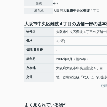
-(-)
面積
大阪府
大阪市中央区
難波
４丁目
所在地
大阪市中央区難波４丁目の店舗一部の基本
物件名
大阪市中央区難波４丁目の店舗一
価格
-(-/坪)
管理/共益費
-
築年月
2002年3月（築24年）
所在地
大阪府
大阪市中央区
難波
４丁目
交通
地下鉄御堂筋線
「
なんば
」駅 徒歩
よく見られている物件