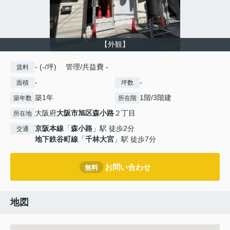
【外観】
- (-/坪) 管理/共益費 -
賃料
-
-
面積
坪数
築1年
1階/3階建
築年数
所在階
大阪府
大阪市旭区
森小路
２丁目
所在地
京阪本線
「
森小路
」駅 徒歩2分
交通
地下鉄谷町線
「
千林大宮
」駅 徒歩7分
お問い合わせ
無料
地図