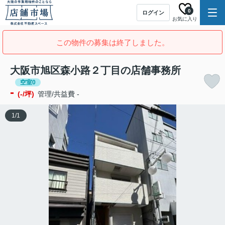
0
ログイン
お気に入り
この物件の募集は終了しました。
大阪市旭区森小路２丁目の店舗事務所
空室0
-
(-/坪)
管理/共益費 -
1
/
1