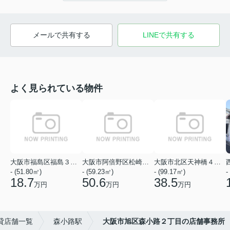
メールで共有する
LINEで共有する
よく見られている物件
大阪市福島区福島３丁目
大阪市阿倍野区松崎町１丁目
大阪市北区天神橋４丁目
- (51.80㎡)
- (59.23㎡)
- (99.17㎡)
-
18.7
50.6
38.5
万円
万円
万円
貸店舗一覧
森小路駅
大阪市旭区森小路２丁目の店舗事務所