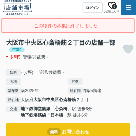
0
ログイン
お気に入り
この物件の募集は終了しました。
大阪市中央区心斎橋筋２丁目の店舗一部
空室0
-
(-/坪)
管理/共益費 -
- (-/坪) 管理/共益費 -
賃料
-
-
面積
坪数
築2028年
2階/5階建
築年数
所在階
大阪府
大阪市中央区
心斎橋筋
２丁目
所在地
地下鉄御堂筋線
「
心斎橋
」駅 徒歩6分
交通
地下鉄堺筋線
「
日本橋
」駅 徒歩6分
お問い合わせ
無料