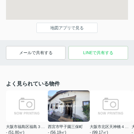
地図アプリで見る
メールで共有する
LINEで共有する
よく見られている物件
大阪市福島区福島３丁目
西宮市甲子園三保町
大阪市北区天神橋４丁目
- (51.80㎡)
- (56.19㎡)
- (99.17㎡)
-