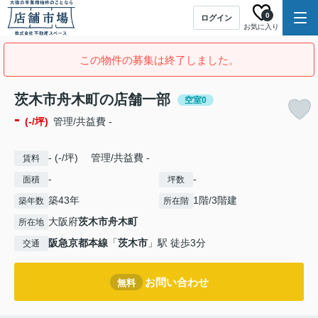
0
ログイン
お気に入り
この物件の募集は終了しました。
茨木市舟木町の店舗一部
空室0
-
(-/坪)
管理/共益費 -
- (-/坪) 管理/共益費 -
賃料
-
-
面積
坪数
築43年
1階/3階建
築年数
所在階
大阪府
茨木市
舟木町
所在地
阪急京都本線
「
茨木市
」駅 徒歩3分
交通
お問い合わせ
無料