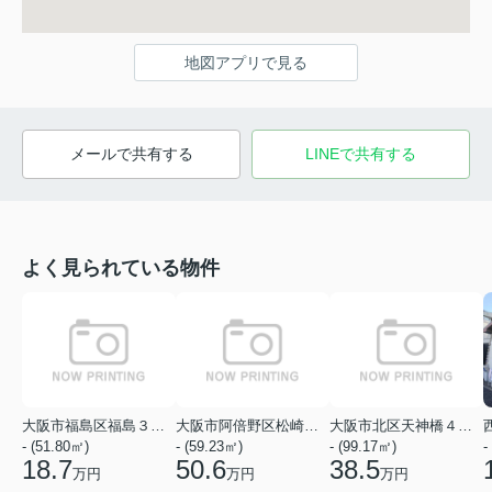
地図アプリで見る
メールで共有する
LINEで共有する
よく見られている物件
大阪市福島区福島３丁目
大阪市阿倍野区松崎町１丁目
大阪市北区天神橋４丁目
- (51.80㎡)
- (59.23㎡)
- (99.17㎡)
-
18.7
50.6
38.5
万円
万円
万円