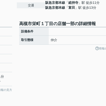
阪急京都本線
「
総持寺
」駅 徒歩11分
交通
阪急京都本線
「
富田
」駅 徒歩13分
高槻市栄町１丁目の店舗一部の詳細情報
設備条件
取引態様
仲介
情報
1分
分
情報の見方