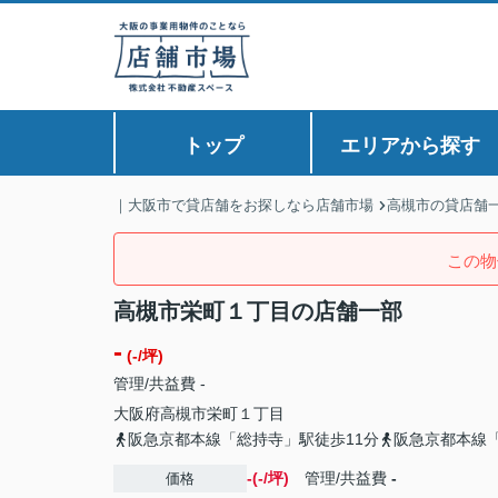
トップ
エリアから探す
｜大阪市で貸店舗をお探しなら店舗市場
高槻市の貸店舗
この物
高槻市栄町１丁目の店舗一部
-
(-/坪)
管理/共益費 -
大阪府
高槻市
栄町
１丁目
阪急京都本線「総持寺」駅徒歩11分
阪急京都本線「
-(-/坪)
管理/共益費
-
価格