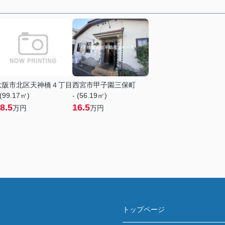
大阪市北区天神橋４丁目
西宮市甲子園三保町
 (99.17㎡)
- (56.19㎡)
8.5
16.5
万円
万円
トップページ