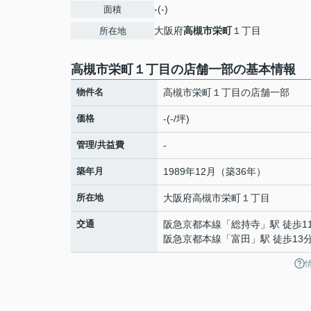
-(-)
面積
大阪府
高槻市
栄町
１丁目
所在地
高槻市栄町１丁目の店舗一部の基本情報
物件名
高槻市栄町１丁目の店舗一部
価格
-(-/坪)
管理/共益費
-
築年月
1989年12月（築36年）
所在地
大阪府
高槻市
栄町
１丁目
交通
阪急京都本線
「
総持寺
」駅 徒歩1
阪急京都本線
「
富田
」駅 徒歩13