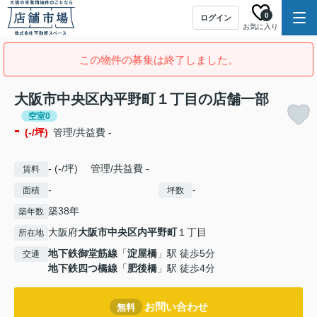
0
ログイン
お気に入り
この物件の募集は終了しました。
大阪市中央区内平野町１丁目の店舗一部
空室0
-
(-/坪)
管理/共益費 -
- (-/坪) 管理/共益費 -
賃料
-
-
面積
坪数
築38年
築年数
大阪府
大阪市中央区
内平野町
１丁目
所在地
地下鉄御堂筋線
「
淀屋橋
」駅 徒歩5分
交通
地下鉄四つ橋線
「
肥後橋
」駅 徒歩4分
お問い合わせ
無料