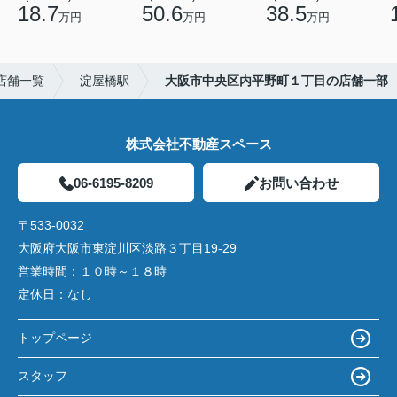
18.7
50.6
38.5
万円
万円
万円
店舗一覧
淀屋橋駅
大阪市中央区内平野町１丁目の店舗一部
株式会社不動産スペース
06-6195-8209
お問い合わせ
〒533-0032
大阪府大阪市東淀川区淡路３丁目19-29
営業時間：
１０時～１８時
定休日：
なし
トップページ
スタッフ