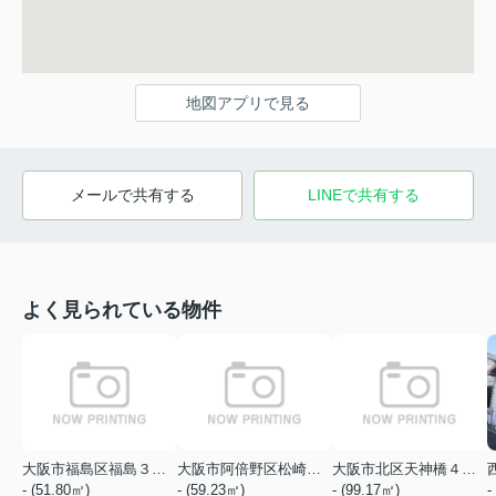
地図アプリで見る
メールで共有する
LINEで共有する
よく見られている物件
大阪市福島区福島３丁目
大阪市阿倍野区松崎町１丁目
大阪市北区天神橋４丁目
- (51.80㎡)
- (59.23㎡)
- (99.17㎡)
-