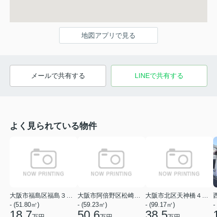
地図アプリで見る
メールで共有する
LINEで共有する
よく見られている物件
大阪市福島区福島３丁目
大阪市阿倍野区松崎町１丁目
大阪市北区天神橋４丁目
- (51.80㎡)
- (59.23㎡)
- (99.17㎡)
-
18.7
50.6
38.5
万円
万円
万円