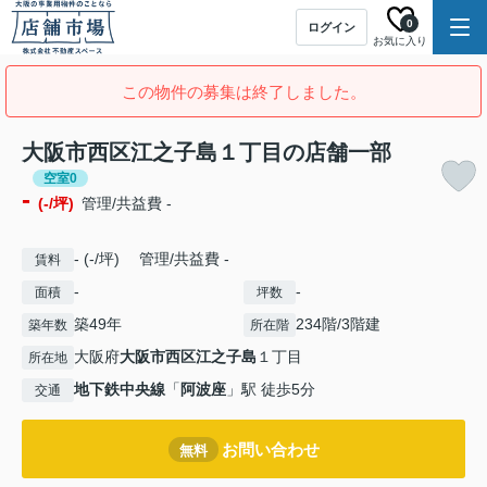
0
ログイン
お気に入り
この物件の募集は終了しました。
大阪市西区江之子島１丁目の店舗一部
空室0
-
(-/坪)
管理/共益費 -
- (-/坪) 管理/共益費 -
賃料
-
-
面積
坪数
築49年
234階/3階建
築年数
所在階
大阪府
大阪市西区
江之子島
１丁目
所在地
地下鉄中央線
「
阿波座
」駅 徒歩5分
交通
お問い合わせ
無料