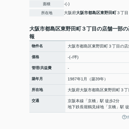
-(-)
面積
大阪府
大阪市都島区
東野田町
３丁目
所在地
大阪市都島区東野田町３丁目の店舗一部の
報
物件名
大阪市都島区東野田町３丁目の店
価格
-(-/坪)
管理/共益費
-
築年月
1987年1月（築39年）
所在地
大阪府
大阪市都島区
東野田町
３丁
交通
京阪本線
「
京橋
」駅 徒歩2分
地下鉄長堀鶴見緑地
「
京橋
」駅 