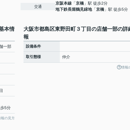
京阪本線
「
京橋
」駅 徒歩2分
交通
地下鉄長堀鶴見緑地
「
京橋
」駅 徒歩5分
基本情
大阪市都島区東野田町３丁目の店舗一部の詳
報
舗一部
設備条件
取引態様
仲介
情報
目
徒歩5分
情報の見方