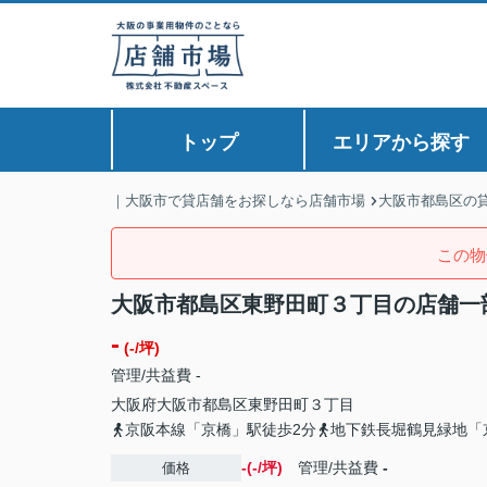
トップ
エリアから探す
｜大阪市で貸店舗をお探しなら店舗市場
大阪市都島区の
この物
大阪市都島区東野田町３丁目の店舗一
-
(-/坪)
管理/共益費 -
大阪府
大阪市都島区
東野田町
３丁目
京阪本線「京橋」駅徒歩2分
地下鉄長堀鶴見緑地「
-(-/坪)
管理/共益費
-
価格