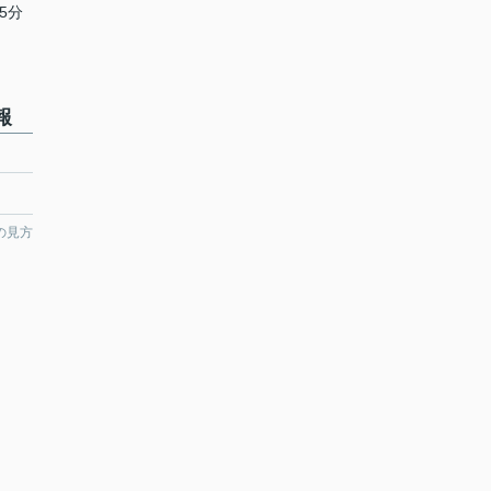
5分
報
の見方