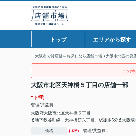
トップ
エリアから探す
｜大阪市で貸店舗をお探しなら店舗市場
大阪市北区の貸
この物
大阪市北区天神橋５丁目の店舗一部
-
(-/坪)
管理/共益費 -
大阪府
大阪市北区
天神橋
５丁目
地下鉄谷町線「天神橋筋六丁目」駅徒歩5分
大阪環
-(-/坪)
管理/共益費
-
価格