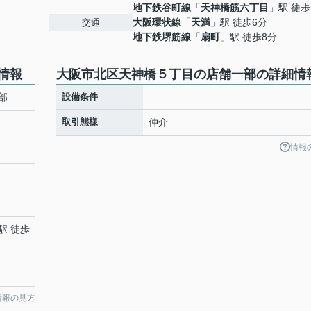
地下鉄谷町線
「
天神橋筋六丁目
」駅 徒歩
大阪環状線
「
天満
」駅 徒歩6分
交通
地下鉄堺筋線
「
扇町
」駅 徒歩8分
情報
大阪市北区天神橋５丁目の店舗一部の詳細情
部
設備条件
取引態様
仲介
情報
駅 徒歩
情報の見方