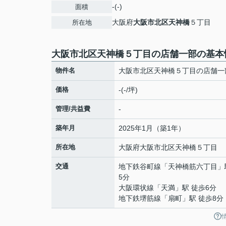
-(-)
面積
大阪府
大阪市北区
天神橋
５丁目
所在地
大阪市北区天神橋５丁目の店舗一部の基本
物件名
大阪市北区天神橋５丁目の店舗一
価格
-(-/坪)
管理/共益費
-
築年月
2025年1月（築1年）
所在地
大阪府
大阪市北区
天神橋
５丁目
交通
地下鉄谷町線
「
天神橋筋六丁目
」
5分
大阪環状線
「
天満
」駅 徒歩6分
地下鉄堺筋線
「
扇町
」駅 徒歩8分