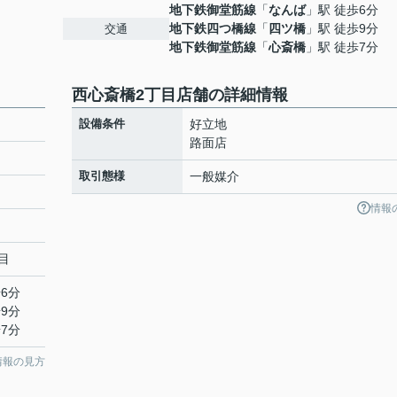
地下鉄御堂筋線
「
なんば
」駅 徒歩6分
地下鉄四つ橋線
「
四ツ橋
」駅 徒歩9分
交通
地下鉄御堂筋線
「
心斎橋
」駅 徒歩7分
西心斎橋2丁目店舗の詳細情報
設備条件
好立地
路面店
取引態様
一般媒介
情報
目
6分
9分
7分
情報の見方