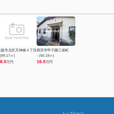
大阪市北区天神橋４丁目
西宮市甲子園三保町
 (99.17㎡)
- (56.19㎡)
8.5
16.5
万円
万円
トップページ