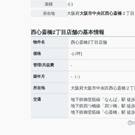
-(-)
面積
大阪府
大阪市中央区
西心斎橋
２丁目
所在地
西心斎橋2丁目店舗の基本情報
物件名
西心斎橋2丁目店舗
価格
-(-/坪)
管理/共益費
-
築年月
-（-）
所在地
大阪府
大阪市中央区
西心斎橋
２丁
交通
地下鉄御堂筋線
「
なんば
」駅 徒歩
地下鉄四つ橋線
「
四ツ橋
」駅 徒歩
地下鉄御堂筋線
「
心斎橋
」駅 徒歩