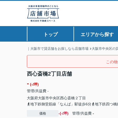
トップ
エリアから探す
｜大阪市で貸店舗をお探しなら店舗市場
大阪市中央区の
この物
西心斎橋2丁目店舗
-
(-/坪)
管理/共益費 -
大阪府
大阪市中央区
西心斎橋
２丁目
地下鉄御堂筋線「なんば」駅徒歩6分
地下鉄四つ橋
-(-/坪)
管理/共益費
-
価格