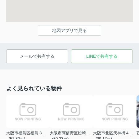
地図アプリで見る
メールで共有する
LINEで共有する
よく見られている物件
大阪市福島区福島３丁目
大阪市阿倍野区松崎町１丁目
大阪市北区天神橋４丁目
- (51.80㎡)
- (59.23㎡)
- (99.17㎡)
-