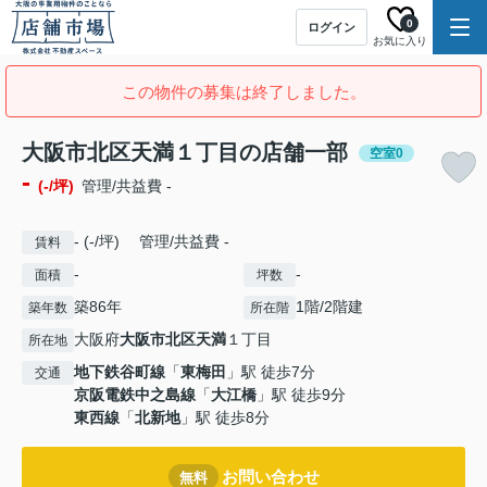
0
ログイン
お気に入り
この物件の募集は終了しました。
大阪市北区天満１丁目の店舗一部
空室0
-
(-/坪)
管理/共益費 -
- (-/坪) 管理/共益費 -
賃料
-
-
面積
坪数
築86年
1階/2階建
築年数
所在階
大阪府
大阪市北区
天満
１丁目
所在地
地下鉄谷町線
「
東梅田
」駅 徒歩7分
交通
京阪電鉄中之島線
「
大江橋
」駅 徒歩9分
東西線
「
北新地
」駅 徒歩8分
お問い合わせ
無料