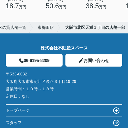
18.7
50.6
38.5
万円
万円
万円
区の貸店舗一覧
東梅田駅
大阪市北区天満１丁目の店舗一部
株式会社不動産スペース
06-6195-8209
お問い合わせ
〒533-0032
大阪府大阪市東淀川区淡路３丁目19-29
営業時間：
１０時～１８時
定休日：
なし
トップページ
スタッフ