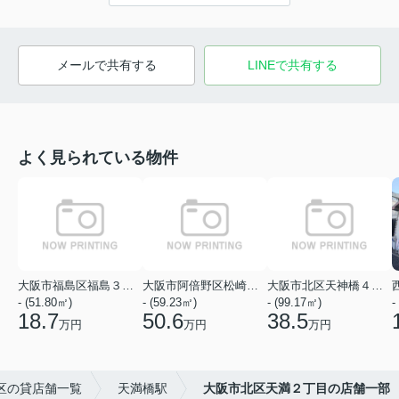
メールで共有する
LINEで共有する
よく見られている物件
大阪市福島区福島３丁目
大阪市阿倍野区松崎町１丁目
大阪市北区天神橋４丁目
- (51.80㎡)
- (59.23㎡)
- (99.17㎡)
-
18.7
50.6
38.5
万円
万円
万円
区の貸店舗一覧
天満橋駅
大阪市北区天満２丁目の店舗一部