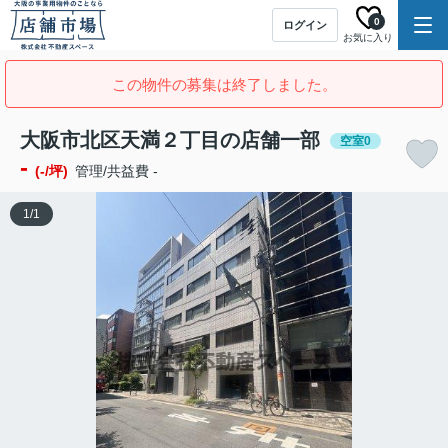
0
ログイン
お気に入り
この物件の募集は終了しました。
大阪市北区天満２丁目の店舗一部
空室0
-
(-/坪)
管理/共益費 -
1
/
1