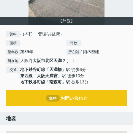
【外観】
- (-/坪) 管理/共益費 -
賃料
-
-
面積
坪数
築39年
1階/5階建
築年数
所在階
大阪府
大阪市北区
天満
２丁目
所在地
地下鉄谷町線
「
天満橋
」駅 徒歩6分
交通
東西線
「
大阪天満宮
」駅 徒歩10分
地下鉄谷町線
「
南森町
」駅 徒歩13分
お問い合わせ
無料
地図