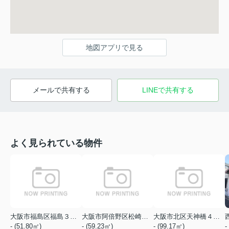
地図アプリで見る
メールで共有する
LINEで共有する
よく見られている物件
大阪市福島区福島３丁目
大阪市阿倍野区松崎町１丁目
大阪市北区天神橋４丁目
- (51.80㎡)
- (59.23㎡)
- (99.17㎡)
-