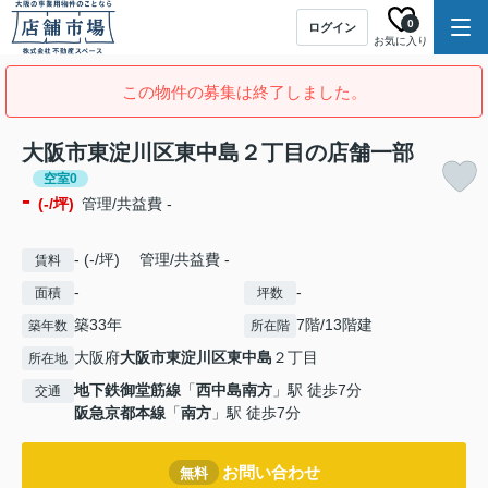
0
ログイン
お気に入り
この物件の募集は終了しました。
大阪市東淀川区東中島２丁目の店舗一部
空室0
-
(-/坪)
管理/共益費 -
- (-/坪) 管理/共益費 -
賃料
-
-
面積
坪数
築33年
7階/13階建
築年数
所在階
大阪府
大阪市東淀川区
東中島
２丁目
所在地
地下鉄御堂筋線
「
西中島南方
」駅 徒歩7分
交通
阪急京都本線
「
南方
」駅 徒歩7分
お問い合わせ
無料