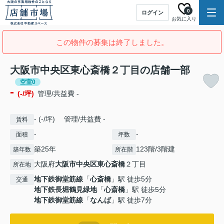
0
ログイン
お気に入り
この物件の募集は終了しました。
大阪市中央区東心斎橋２丁目の店舗一部
空室0
-
(-/坪)
管理/共益費 -
- (-/坪) 管理/共益費 -
賃料
-
-
面積
坪数
築25年
123階/3階建
築年数
所在階
大阪府
大阪市中央区
東心斎橋
２丁目
所在地
地下鉄御堂筋線
「
心斎橋
」駅 徒歩5分
交通
地下鉄長堀鶴見緑地
「
心斎橋
」駅 徒歩5分
地下鉄御堂筋線
「
なんば
」駅 徒歩7分