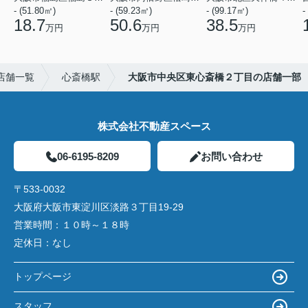
- (51.80㎡)
- (59.23㎡)
- (99.17㎡)
-
18.7
50.6
38.5
万円
万円
万円
店舗一覧
心斎橋駅
大阪市中央区東心斎橋２丁目の店舗一部
株式会社不動産スペース
06-6195-8209
お問い合わせ
〒533-0032
大阪府大阪市東淀川区淡路３丁目19-29
営業時間：
１０時～１８時
定休日：
なし
トップページ
スタッフ