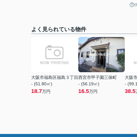
よく見られている物件
大阪市福島区福島３丁目
西宮市甲子園三保町
大阪
- (51.80㎡)
- (56.19㎡)
- (99
18.7
16.5
38.5
万円
万円