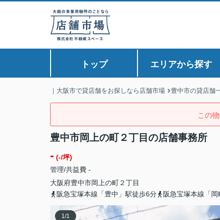
トップ
エリアから探す
｜大阪市で貸店舗をお探しなら店舗市場
豊中市の貸店舗
この物
豊中市岡上の町２丁目の店舗事務所
-
(-/坪)
管理/共益費 -
大阪府
豊中市
岡上の町
２丁目
阪急宝塚本線「豊中」駅徒歩6分
阪急宝塚本線「岡
1
/
1