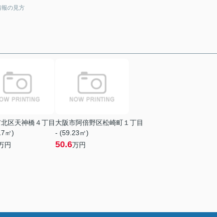
情報の見方
市北区天神橋４丁目
大阪市阿倍野区松崎町１丁目
.17㎡)
- (59.23㎡)
50.6
万円
万円