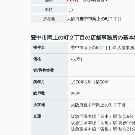
-(-/坪)
管理/共益費
-
価格
-(-)
面積
大阪府
豊中市
岡上の町
２丁目
所在地
豊中市岡上の町２丁目の店舗事務所の基本
物件名
豊中市岡上の町２丁目の店舗事務
価格
-(-/坪)
管理/共益費
-
築年月
1976年6月（築50年）
総戸数
20戸
所在地
大阪府
豊中市
岡上の町
２丁目
交通
阪急宝塚本線
「
豊中
」駅 徒歩6分
阪急宝塚本線
「
岡町
」駅 徒歩10
阪急宝塚本線
「
曽根
」駅 徒歩21