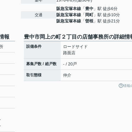
1976年6月(築50年)
築年
阪急宝塚本線
「
豊中
」駅 徒歩6分
阪急宝塚本線
「
岡町
」駅 徒歩10分
交通
阪急宝塚本線
「
曽根
」駅 徒歩21分
情報
豊中市岡上の町２丁目の店舗事務所の詳細情
所
設備条件
ロードサイド
路面店
募集戸数 / 総戸数
- / 20戸
取引態様
仲介
情報
分
分