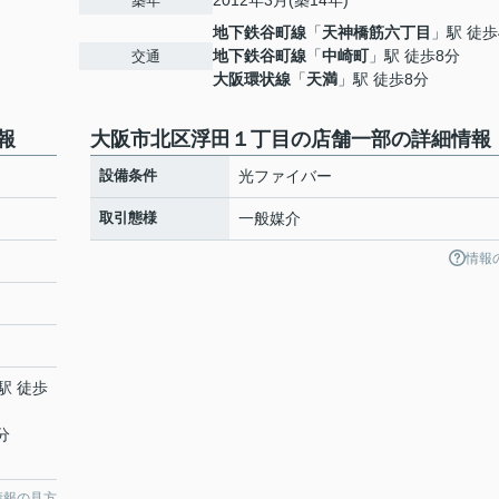
2012年3月(築14年)
築年
地下鉄谷町線
「
天神橋筋六丁目
」駅 徒歩
地下鉄谷町線
「
中崎町
」駅 徒歩8分
交通
大阪環状線
「
天満
」駅 徒歩8分
報
大阪市北区浮田１丁目の店舗一部の詳細情報
設備条件
光ファイバー
取引態様
一般媒介
情報
駅 徒歩
分
情報の見方