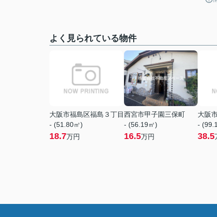
よく見られている物件
大阪市福島区福島３丁目
西宮市甲子園三保町
大阪
- (51.80㎡)
- (56.19㎡)
- (99
18.7
16.5
38.5
万円
万円