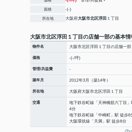
-(-/坪)
管理/共益費
-
価格
-(-)
面積
大阪府
大阪市北区
浮田
１丁目
所在地
大阪市北区浮田１丁目の店舗一部の基本情
物件名
大阪市北区浮田１丁目の店舗一部
価格
-(-/坪)
管理/共益費
-
築年月
2012年3月（築14年）
所在地
大阪府
大阪市北区
浮田
１丁目
交通
地下鉄谷町線
「
天神橋筋六丁目
」
4分
地下鉄谷町線
「
中崎町
」駅 徒歩8
大阪環状線
「
天満
」駅 徒歩8分