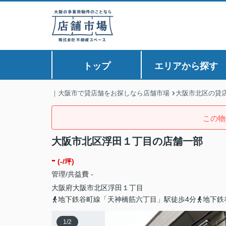
トップ
エリアから探す
｜大阪市で貸店舗をお探しなら店舗市場
大阪市北区の貸
この物
大阪市北区浮田１丁目の店舗一部
-
(-/坪)
管理/共益費 -
大阪府
大阪市北区
浮田
１丁目
地下鉄谷町線「天神橋筋六丁目」駅徒歩4分
地下鉄
1
/
2