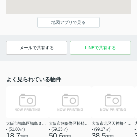
地図アプリで見る
メールで共有する
LINEで共有する
よく見られている物件
大阪市福島区福島３丁目
大阪市阿倍野区松崎町１丁目
大阪市北区天神橋４丁目
- (51.80㎡)
- (59.23㎡)
- (99.17㎡)
-
18.7
50.6
38.5
万円
万円
万円