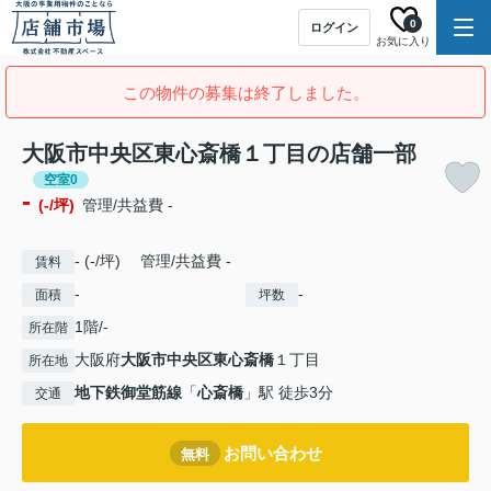
0
ログイン
お気に入り
この物件の募集は終了しました。
大阪市中央区東心斎橋１丁目の店舗一部
空室0
-
(-/坪)
管理/共益費 -
- (-/坪) 管理/共益費 -
賃料
-
-
面積
坪数
1階/-
所在階
大阪府
大阪市中央区
東心斎橋
１丁目
所在地
地下鉄御堂筋線
「
心斎橋
」駅 徒歩3分
交通
お問い合わせ
無料